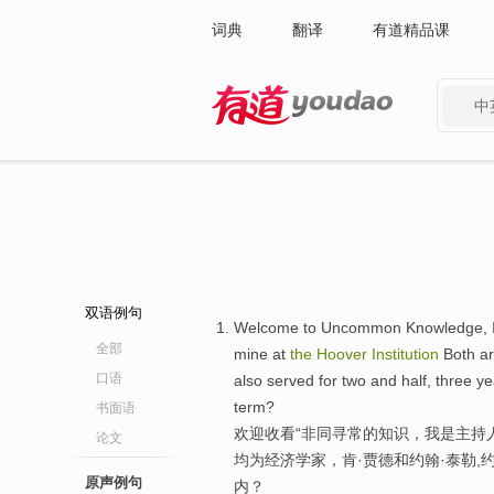
词典
翻译
有道精品课
中
有道 - 网易旗下搜索
双语例句
Welcome to Uncommon Knowledge, I'm
全部
mine at
the
Hoover
Institution
Both ar
口语
also served for two and half, three y
term?
书面语
欢迎收看“非同寻常的知识，我是主持
论文
均为经济学家，肯·贾德和约翰·泰勒,
原声例句
内？