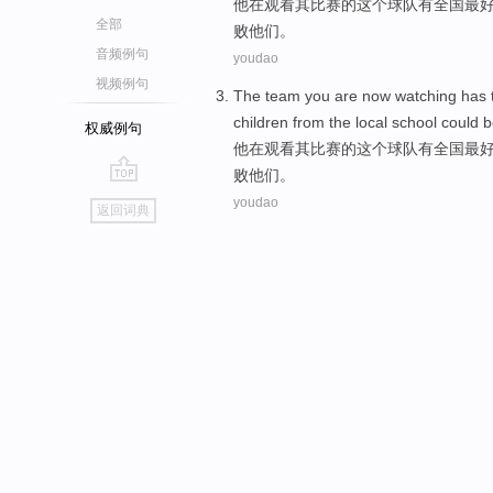
他
在
观看
其比赛的
这个
球队
有
全国
最
全部
败
他们
。
音频例句
youdao
视频例句
The
team
you
are
now
watching
has
children
from the
local
school
could
b
权威例句
他
在
观看
其比赛的
这个
球队
有
全国
最
败
他们
。
go
youdao
返回词典
top