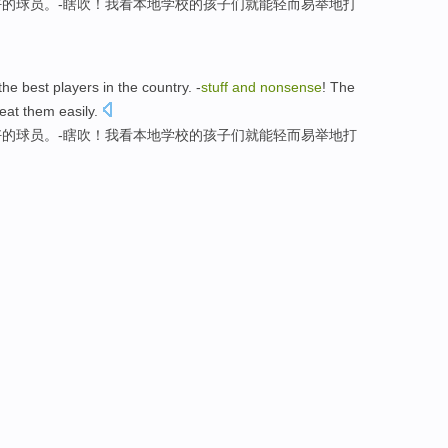
好
的
球员
。-
瞎吹
！我看
本地
学校
的
孩子
们
就能
轻而易举地
打
the
best
players
in the country
.
-
stuff
and
nonsense
!
The
eat
them
easily
.
好
的
球员
。-
瞎吹
！我看
本地
学校
的
孩子
们
就能
轻而易举地
打