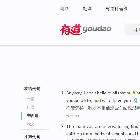
词典
翻译
有道精品课
中
有道 - 网易旗下搜索
双语例句
Anyway
,
I
don't
believe
all that
stuff
a
全部
versus white,
and
what have you.
口语
不管怎样
，
我
才
不
相信
那些
白
面包跟
书面语
youdao
论文
The
team
you
are
now
watching
has
children
from the
local
school
could
b
原声例句