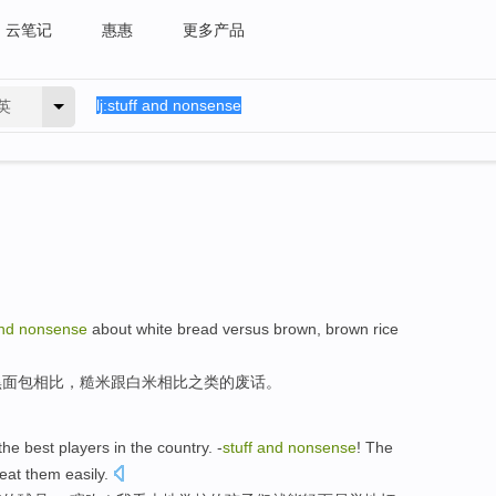
云笔记
惠惠
更多产品
英
nd
nonsense
about
white
bread
versus
brown
,
brown
rice
黑面包
相比
，
糙米
跟白米相比之类的废话。
the
best
players
in the country
.
-
stuff
and
nonsense
!
The
eat
them
easily
.