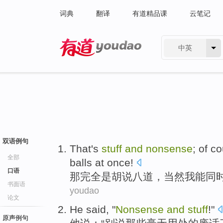
词典
翻译
有道精品课
云笔记
中英
有道 - 网易旗下搜索
双语例句
That
's
stuff
and
nonsense
;
of c
全部
balls
at
once
!
口语
那
完全是
胡说八道
，
当然
我
能
同
书面语
youdao
论文
He
said
, "
Nonsense
and
stuff
!"
原声例句