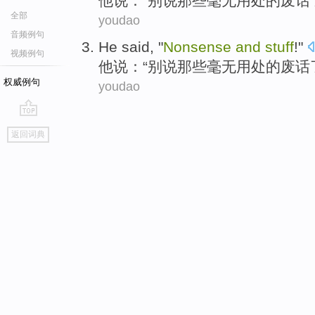
他
说
：“
别说那些毫无用处
的废话
全部
youdao
音频例句
He
said
, "
Nonsense
and
stuff
!"
视频例句
他
说
：“
别说那些毫无用处
的废话
权威例句
youdao
go
返回词典
top