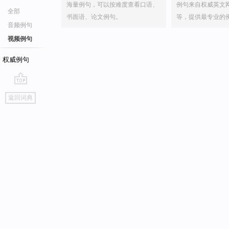
海量例句，可以按难度查看口语、
例句来自权威英文
全部
书面语、论文例句。
等，提供最专业的
音频例句
视频例句
权威例句
go
返回词典
top