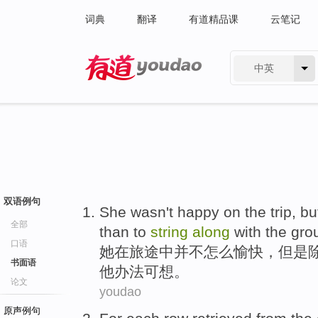
词典
翻译
有道精品课
云笔记
中英
有道 - 网易旗下搜索
双语例句
She
wasn't
happy
on
the trip
,
bu
全部
than
to
string
along
with the
gro
口语
她
在
旅途
中
并不
怎么
愉快
，
但是
书面语
他
办法
可想。
论文
youdao
原声例句