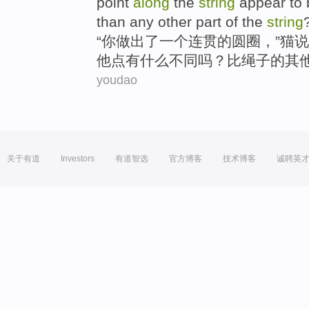
point
along
the
string
appear to
than
any
other
part
of the
string
“
你
做出
了
一个
连贯
的
圆圈
，”
猫
说
他点
有
什么
不同
吗？
比
绳子的
其
youdao
关于有道
Investors
有道智选
官方博客
技术博客
诚聘英