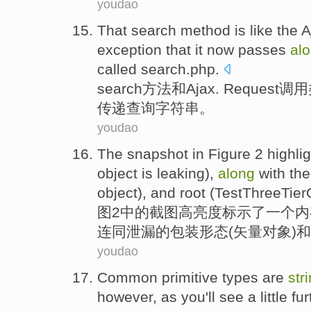
youdao
That
search
method
is
like
the 
exception that
it now
passes
al
called
search.php
.
search
方法
和
Ajax
.
Request
调用
传递
查询
字符串
。
youdao
The
snapshot
in
Figure
2
highli
object
is leaking
),
along
with
th
object
), and
root
(
TestThreeTie
图
2
中的
截图
高亮度
标示了
一个
内
连同
泄漏的
包装
形态(
矢量
对象)
和
youdao
Common
primitive
types
are
str
however
, as
you'll
see
a little fu