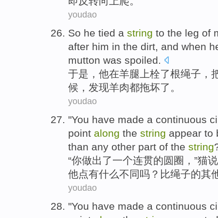
即
反转向上爬。
youdao
So
he
tied
a
string
to the
leg
of
after him
in
the dirt, and
when
h
mutton
was
spoiled
.
于是
，
他
在
羊
腿
上
栓
了
根绳子
，
候，
发现
羊肉
都
拖
坏了
。
youdao
"
You
have made
a
continuous
ci
point
along
the
string
appear to
than
any
other
part
of the
string
“
你
做出
了
一个
连贯
的
圆圈
，”
猫
说
他点
有
什么
不同
吗？
比
绳子的
其
youdao
"
You
have made
a
continuous
ci