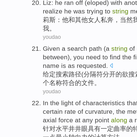
Liz
:
he
ran off (
eloped
)
with
anot
realize
he was
trying
to
string
m
莉斯
：
他
和
其他
女人
私奔
，
当然
我
。
youdao
Given a
search
path
(a
string
of
between), you need to
find
the fi
name
is as requested
.
给定
搜索
路径
(
分隔
符分开
的
欲搜
个
名称
符合
的
文件
。
youdao
In the
light
of
characteristics
tha
certain
rate of curvature
, the
me
axial
force
at any
point
along
a
针对
水平井
井眼
具有
一定
曲率
的