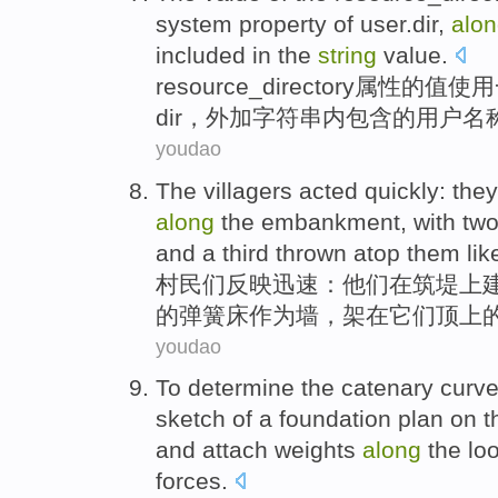
system
property
of user.dir,
alo
included
in the
string
value.
resource_directory
属性
的
值
使用
dir，外加
字符串
内
包含
的
用户
名
youdao
The villagers acted
quickly
:
they
along
the
embankment
, with
tw
and
a third
thrown atop
them
lik
村民
们反映
迅速
：
他们
在
筑堤
上
的
弹簧
床
作为
墙
，架
在
它们
顶上
youdao
To
determine
the
catenary
curv
sketch
of a
foundation
plan on
t
and
attach
weights
along
the lo
forces
.