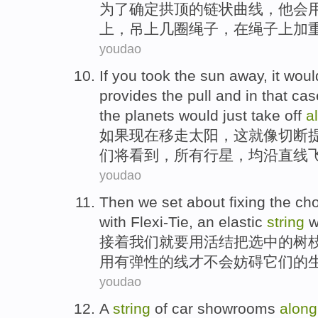
为了
确定
拱顶
的
链状
曲线
，
他
会
上，
吊
上几
圈
绳子
，
在
绳子上
加
youdao
If
you
took
the sun
away
,
it
woul
provides
the
pull
and
in that cas
the planets
would
just take off
a
如果
现在
移走
太阳
，
这
就
像
切断
们
将
看到
，
所有
行星，均沿直线
youdao
Then
we
set
about
fixing
the
ch
with Flexi-Tie
,
an elastic
string
w
接着
我们
就要
用
活结把
选中
的
树
用
有
弹性的
线才
不会妨碍它们的
youdao
A
string
of
car
showrooms
along