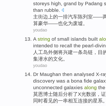
storeys
high
,
grand
by Padang
than rubble
.
主街
边上
的
一
排
汽车
陈列室
——
算
豪华
——也化为废墟。
youdao
A
string
of small
islands
built
al
intended
to
recall
the
pearl-divi
人工岛
外侧
将兴建
一
条
岛链
，目
集潜水
的
文化
。
youdao
Dr
Maughan
then
analysed
X-ra
discovery
was
a bona fide
galax
unconnected
galaxies
along
the
莫恩
博士
随后
分析了
X光
数据
，
证
同时看见
的
一
串
相互连接
的
星系