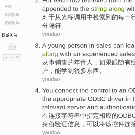
For
each
row
retrieved
from
the
全部
appended
to the
string
along
wit
音频例句
对于
从
光标
调用
中检索到
的
每一
视频例句
分隔符。
youdao
权威例句
A
young person
in
sales
can
lea
along
with an
experienced
sale
go
返回词典
top
从事销售
的
年青人
，
如果
跟随
有
户
，
能
学到
很多
东西。
youdao
You connect
the
control
to
an
O
the
appropriate
ODBC
driver in
relevant
server
and
authenticati
在
连接
字符串
中指定
相应
的
ODB
身份验证
信息，
可以
将
该
控件
连
youdao