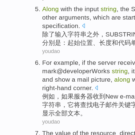
Along
with
the
input
string
,
the 
other
arguments
,
which
are
star
specification
.
除了
输入
字符串
之外，
SUBSTRI
分别
是
：
起始
位置
、
长度
和
代码
youdao
For example
,
if
the
server
recei
mark@developerWorks
string
,
it
and
show
a
mail
picture
,
along
w
right-hand
corner.
例如
，
如果
服务器
收到
New
e-
mai
字符串
，
它
将
查找
电子
邮件
关键
显示
全部
文本
。
youdao
The
value
of
the resource_direc