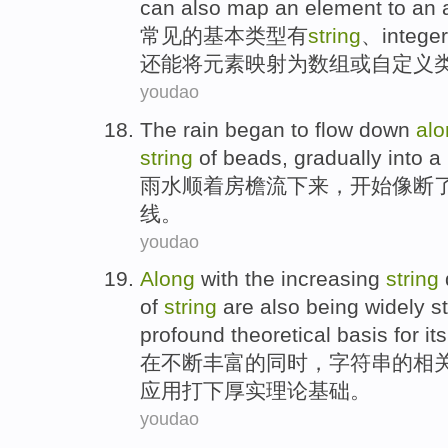
can
also
map
an
element
to
an 
常见
的
基本
类型
有
string
、
integer
还
能
将
元素
映射
为
数组
或
自
定义
youdao
The rain
began
to
flow down
alo
string
of
beads
,
gradually
into
a
雨水
顺着
房檐
流下来
，
开始
像
断
线。
youdao
Along
with the
increasing
string
of
string
are also
being
widely
s
profound
theoretical
basis
for it
在
不断
丰富
的
同时，
字符串
的
相
应用
打下厚实
理论
基础
。
youdao