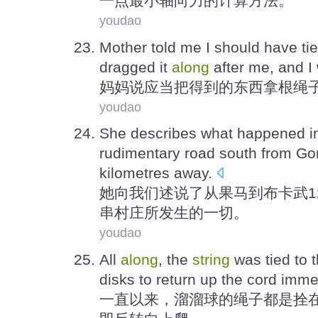
一点
最小
轴向
力
的计算
方法
。
youdao
Mother
told
me
I
should
have ti
dragged it
along
after me, and
I
妈妈
说
应当
把
得到
的
东西
拿
根
绳
youdao
She
describes
what
happened
i
rudimentary
road
south
from
Go
kilometres away
.
她
向
我们
述说了
从
果马
到布卡武1
串
村庄
所
发生
的一切。
youdao
All
along
, the
string
was
tied to
t
disks to return up the cord
imme
一直
以来，溜溜
球的
绳子
都是
拴