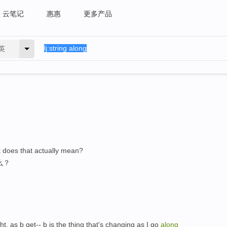
云笔记
惠惠
更多产品
英
 does that actually mean?
么？
ght, as b get-- b is the thing that's changing as I go
along