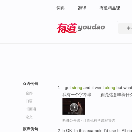
词典
翻译
有道精品课
中
有道 - 网易旗下搜索
双语例句
I got
string
and it went
along
but what
全部
我有一个字符串……,但是这意味着什
口语
书面语
论文
哈佛公开课 - 计算机科学课程节选
原声例句
b OK. In this example I'd use b. All ri