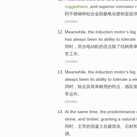
ruggedness
,
and
superior
corrosion
r
阿
不锈钢
和
铝合金
阳极氧化
硬
框架
提
youdao
Meanwhile
, the
induction
motor
’s bi
has always been its
ability
to tolerat
同时
，
异步
电动机
的优点
除了
结构
简
常工作。
youdao
Meanwhile
, the
induction
motor
's
big
always been
its
ability to
tolerate a
wi
同时
，
除去
其
简单
耐用
的
特点，
感应
常运作。
youdao
At the same time
, the
predominance
stone
,
and
timber
,
granting
a
natural
同时
，
主导
的
混凝土
在建筑
块
、
石材
调
。