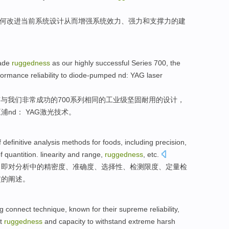
何
改进
当前
系统设计
从而
增强
系统
效力
、
强力
和支撑力的建
rade
ruggedness
as
our
highly
successful
Series
700, the
formance
reliability
to diode-pumped
nd
:
YAG
laser
有与
我们
非常
成功
的
700系列
相同
的
工业级
坚固
耐用的
设计
，
泵浦
nd
： YAG激光技术。
f
definitive
analysis
methods
for
foods
, including
precision
,
f quantition.
linearity
and
range
,
ruggedness
,
etc
.
，即对
分析
中的
精密度
、
准确度
、
选择性
、检测
限度
、定量检
定的阐述。
ng
connect
technique
, known for their
supreme
reliability
,
nt
ruggedness
and capacity
to withstand
extreme harsh