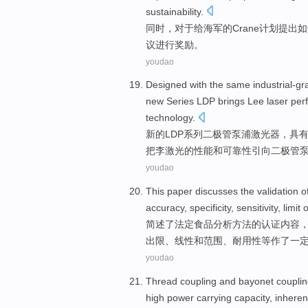
sustainability.
同时
，对于给
海军
的
Crane
计划
提出
如
议进行奖励。
youdao
Designed
with
the
same
industrial-g
new
Series
LDP brings
Lee
laser
per
technology
.
新的
LDP
系列
二极管
泵浦
激光器
，
具
把
李
激光
的
性能
和
可靠性
引向二极管
youdao
This paper
discusses
the
validation
o
accuracy
,
specificity
, sensitivity,
limit
o
简述了法定
食品
分析
方法
的
认证
内容
出限、
线性
和
范围
、
耐用
性等作了一
youdao
Thread
coupling
and
bayonet
coupli
high
power
carrying
capacity,
inhere