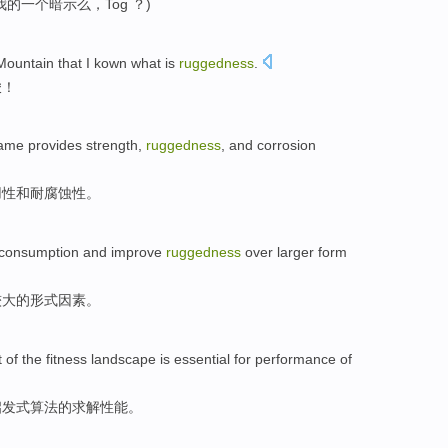
我
的
一个
暗示
么，
Tog
？)
ountain that
I
kown
what
is
ruggedness
.
峻
！
rame
provides
strength
,
ruggedness
,
and
corrosion
用
性
和
耐
腐蚀性。
consumption
and
improve
ruggedness
over
larger
form
较大的
形式
因素
。
t
of
the fitness
landscape
is essential for
performance
of
启发式
算法的求解
性能
。