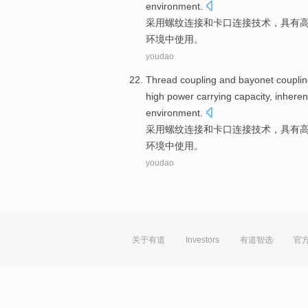
environment
.
采用螺纹
连接
和
卡口
连接
技术
，具有
环境中使用。
youdao
Thread
coupling
and
bayonet
coupli
high
power
carrying
capacity,
inhere
environment
.
采用螺纹
连接
和
卡口
连接
技术
，具有
环境中使用。
youdao
关于有道
Investors
有道智选
官