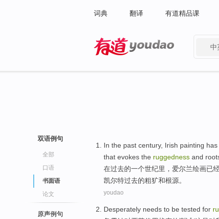
词典
翻译
有道精品课
中
有道 - 网易旗下搜索
双语例句
In
the
past
century
,
Irish
painting
has
全部
that
evokes
the
ruggedness
and
root
口语
在
过去
的
一
个
世纪里
，
爱尔兰
绘画
已
凯尔特
过去
的
粗犷
和
根源
。
书面语
youdao
论文
Desperately needs
to be
tested
for
r
原声例句