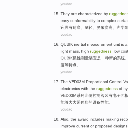
youdao
They
are characterized
by
ruggedne
easy
conformability
to
complex
surfa
它
具有
耐磨、量
轻
、灵敏度
高
、
声学
youdao
QUBIK
inertial
measurement
unit
is
a
light
mass
, high
ruggedness
,
low
cos
QUBIK
惯性
测量
装置
是
一种
新的
系统
度
等特点。
youdao
The
VED03M
Proportional
Control
Va
electronics
with
the
ruggedness
of
hy
VED03M
系列
比例
控制阀
装有
电子
面
能够
大大延伸
您
的设备
性能
。
youdao
Also
,
the
award includes making re
improve
current
or
proposed
designs