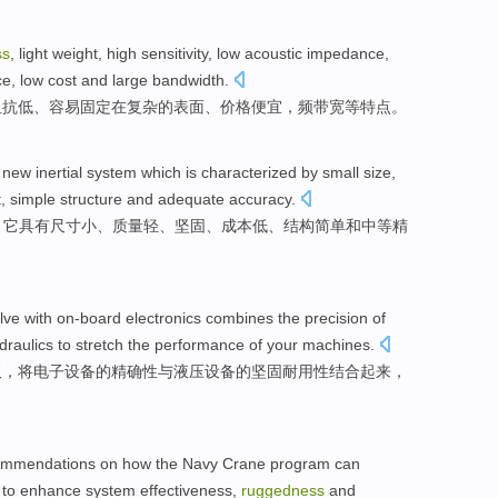
ss
,
light weight
,
high sensitivity
,
low
acoustic
impedance
,
ce
,
low cost
and
large bandwidth
.
阻抗
低
、
容易
固定
在
复杂
的
表面
、价格便宜，频带宽等特点。
new
inertial
system
which
is characterized
by
small
size
,
t
,
simple
structure
and
adequate
accuracy
.
。
它
具有
尺寸
小
、
质量
轻
、
坚固
、
成本
低
、
结构
简单
和
中等
精
lve
with on-board
electronics
combines
the
precision
of
draulics
to
stretch
the
performance
of
your
machines
.
板，
将
电子
设备
的
精确性
与
液压
设备的
坚固耐用性
结合起来，
commendations on
how
the
Navy
Crane
program
can
to enhance
system
effectiveness
,
ruggedness
and