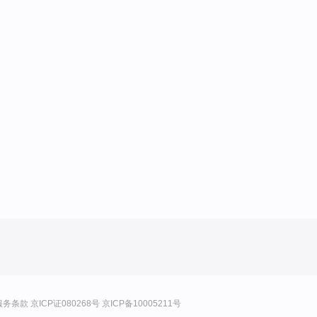
服务条款
京ICP证080268号
京ICP备10005211号