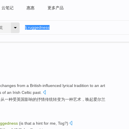
云笔记
惠惠
更多产品
英
changes
from
a
British-influenced lyrical
tradition
to
an
art
s
of
an
Irish
Celtic
past.
经
从
一
种
受英国影响的
抒情
传统
转变
为
一种
艺术
，
唤起
爱尔兰
uggedness
(
is
that
a
hint
for
me
,
Tog
?)