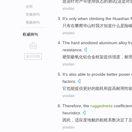
急需
针对
严苛使用状态的
测试
(
这
是
对
全部
youdao
音频例句
It's only
when
climbing
the Huashan M
视频例句
只有
在
攀爬
华山
时
我
才知道
什么
是
险
youdao
权威例句
The hard
anodized
aluminum alloy
f
resistance.
go
返回词典
硬
阳极氧化
铝合金
框架
提供
强度
，
耐
top
youdao
It
's also
able to
provide
better
power 
factors
.
它
也
能
提供
更好
的
能耗
和
提高
耐用
性
youdao
Therefore
, the
ruggedness
coefficien
heuristics
.
因此
，
适应度
地貌
的
粗糙
系数
决定了
youdao