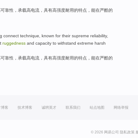
高
可靠性
，
承载
高
电流，具有高
强度
耐用的特点，
能
在严酷的
ng
connect
technique
, known for their
supreme
reliability
,
nt
ruggedness
and capacity
to withstand
extreme harsh
高
可靠性
，
承载
高
电流，具有高
强度
耐用的特点，
能
在严酷的
方博客
技术博客
诚聘英才
联系我们
站点地图
网络举报
© 2026 网易公司
隐私政策