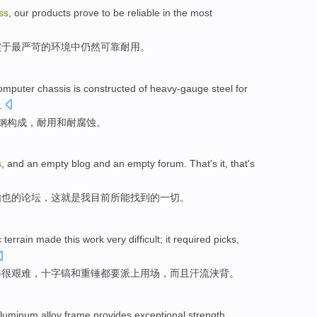
ss
,
our
products
prove
to be
reliable
in
the most
实
于
最
严苛
的
环境中
仍然
可靠
耐用。
omputer
chassis
is
constructed
of
heavy-gauge
steel
for
.
钢
构成
，
耐用
和
耐
腐蚀。
s
, and an
empty
blog
and an
empty
forum
. That's it,
that
's
如也
的
论坛
，这
就是
我
目前
所
能
找到
的
一切
。
c
terrain
made this
work
very difficult
; it required
picks
,
得
很
艰难，
十字镐和重
锤都要派上用场，而且汗流浃背。
luminum alloy
frame
provides
exceptional
strength
,