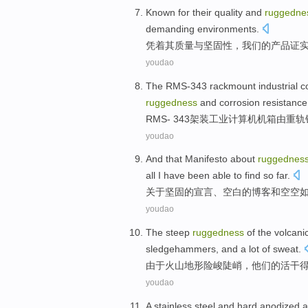
Known for
their
quality
and
ruggedne
demanding
environments
.
凭着
其
质量
与
坚固
性，
我们
的
产品
证
youdao
The RMS
-
343
rackmount
industrial
c
ruggedness
and
corrosion resistance
RMS
-
343
架装
工业
计算机
机箱
由重轨
youdao
And
that
Manifesto
about
ruggednes
all
I
have been
able to
find
so far
.
关于
坚固
的
宣言
、
空白
的
博客
和
空空
youdao
The steep
ruggedness
of
the
volcani
sledgehammers
, and a lot
of
sweat.
由于
火山
地形
险峻
陡峭，他们
的
活
干
youdao
A stainless
steel
and
hard
anodized
a