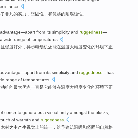
esistance.
供了
非凡
的
实力
，
坚固性
，和
优越
的耐腐蚀性。
g advantage—
apart from
its simplicity
and
ruggedness
—
e a wide range
of
temperatures
.
单
且
强度好外，异步电动机还
能
在温度大幅度变化
的
环境下正
advantage
—
apart from
its
simplicity
and
ruggedness
—
has
de range
of
temperatures
.
发动机
的
最大
优点
一直
是
它
能够
在
温度
大幅度变化的环境下正
of
concrete
generates a
visual
unity
amongst
the
blocks
,
touch
of
warmth
and
ruggedness
.
和
木材
之中
产生
视觉上
的
统一
，
给予
建筑
温暖
和
坚固
的
自然
格