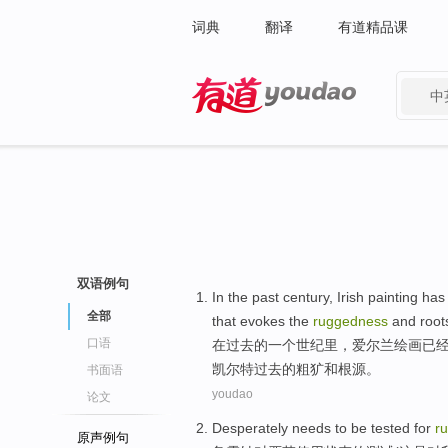
词典
翻译
有道精品课
中
有道 - 网易旗下搜索
双语例句
In
the
past
century
,
Irish
painting
has
全部
that
evokes
the
ruggedness
and
root
口语
在
过去
的
一
个
世纪里
，
爱尔兰
绘画
已
凯尔特
过去
的
粗犷
和
根源
。
书面语
youdao
论文
Desperately needs
to be
tested
for
r
原声例句