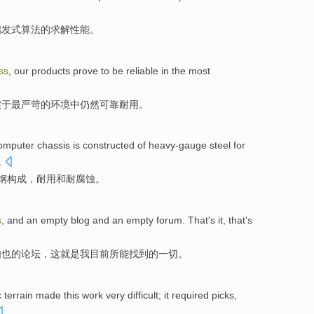
启发式
算法的求解
性能
。
ss
,
our
products
prove
to be
reliable
in
the most
实
于
最
严苛
的
环境中
仍然
可靠
耐用。
omputer
chassis
is
constructed
of
heavy-gauge
steel
for
.
钢
构成
，
耐用
和
耐
腐蚀。
s
, and an
empty
blog
and an
empty
forum
. That's it,
that
's
如也
的
论坛
，这
就是
我
目前
所
能
找到
的
一切
。
c
terrain
made this
work
very difficult
; it required
picks
,