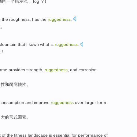
我
的
一个
暗示
么，
Tog
？)
e
the
roughness
,
has
the
ruggedness
.
岖
。
ountain that
I
kown
what
is
ruggedness
.
峻
！
rame
provides
strength
,
ruggedness
,
and
corrosion
用
性
和
耐
腐蚀性。
consumption
and
improve
ruggedness
over
larger
form
较大的
形式
因素
。
t
of
the fitness
landscape
is essential for
performance
of