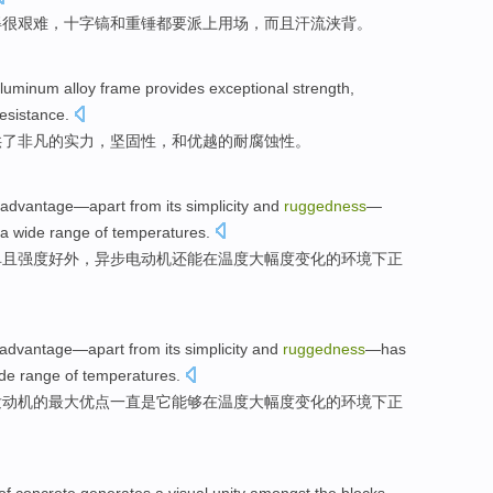
得
很
艰难，
十字镐和重
锤都要派上用场，而且汗流浃背。
luminum alloy
frame
provides
exceptional
strength
,
esistance.
供了
非凡
的
实力
，
坚固性
，和
优越
的耐腐蚀性。
g advantage—
apart from
its simplicity
and
ruggedness
—
e a wide range
of
temperatures
.
单
且
强度好外，异步电动机还
能
在温度大幅度变化
的
环境下正
advantage
—
apart from
its
simplicity
and
ruggedness
—
has
de range
of
temperatures
.
发动机
的
最大
优点
一直
是
它
能够
在
温度
大幅度变化的环境下正