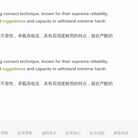
ng
connect
technique
, known for their
supreme
reliability
,
nt
ruggedness
and capacity
to withstand
extreme harsh
高
可靠性
，
承载
高
电流，具有高
强度
耐用的特点，
能
在严酷的
ng
connect
technique
, known for their
supreme
reliability
,
nt
ruggedness
and capacity
to withstand
extreme harsh
高
可靠性
，
承载
高
电流，具有高
强度
耐用的特点，
能
在严酷的
方博客
技术博客
诚聘英才
联系我们
站点地图
网络举报