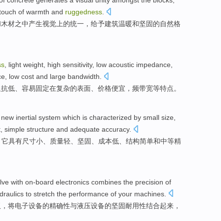
of
concrete
generates a
visual
unity
amongst
the
blocks
,
touch
of
warmth
and
ruggedness
.
和
木材
之中
产生
视觉上
的
统一
，
给予
建筑
温暖
和
坚固
的
自然
格
ss
,
light weight
,
high sensitivity
,
low
acoustic
impedance
,
ce
,
low cost
and
large bandwidth
.
阻抗
低
、
容易
固定
在
复杂
的
表面
、价格便宜，频带宽等特点。
new
inertial
system
which
is characterized
by
small
size
,
t
,
simple
structure
and
adequate
accuracy
.
。
它
具有
尺寸
小
、
质量
轻
、
坚固
、
成本
低
、
结构
简单
和
中等
精
lve
with on-board
electronics
combines
the
precision
of
draulics
to
stretch
the
performance
of
your
machines
.
板，
将
电子
设备
的
精确性
与
液压
设备的
坚固耐用性
结合起来，