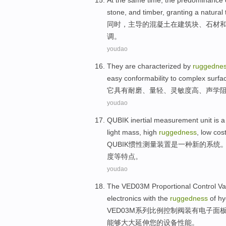
At the same time
, the
predominance
stone
,
and
timber
,
granting
a
natural
同时
，
主导
的
混凝土
在建筑
块
、
石材
调
。
youdao
They
are characterized
by
ruggedne
easy
conformability
to
complex
surfa
它
具有
耐磨、量
轻
、灵敏度
高
、
声学
youdao
QUBIK
inertial
measurement
unit
is
a
light
mass
, high
ruggedness
,
low
cos
QUBIK
惯性
测量
装置
是
一种
新的
系统
度
等特点。
youdao
The
VED03M
Proportional
Control
Va
electronics
with
the
ruggedness
of
hy
VED03M
系列
比例
控制阀
装有
电子
面
能够
大大延伸
您
的设备
性能
。