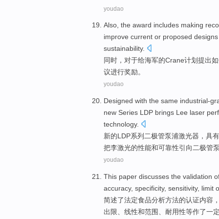
youdao
Also
,
the
award includes making re
improve
current
or
proposed
designs
sustainability.
同时
，对于给
海军
的
Crane
计划
提出
如
议进行奖励。
youdao
Designed
with
the
same
industrial-g
new
Series
LDP brings
Lee
laser
per
technology
.
新的
LDP
系列
二极管
泵浦
激光器
，
具
把
李
激光
的
性能
和
可靠性
引向二极管
youdao
This paper
discusses
the
validation
o
accuracy
,
specificity
, sensitivity,
limit
o
简述了法定
食品
分析
方法
的
认证
内容
出限、
线性
和
范围
、
耐用
性等作了一