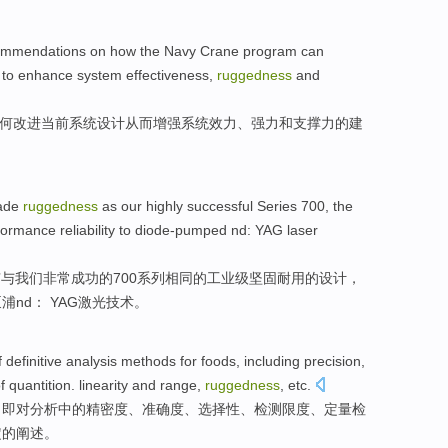
commendations on
how
the
Navy
Crane
program
can
to enhance
system
effectiveness
,
ruggedness
and
何
改进
当前
系统设计
从而
增强
系统
效力
、
强力
和支撑力的建
rade
ruggedness
as
our
highly
successful
Series
700, the
formance
reliability
to diode-pumped
nd
:
YAG
laser
有与
我们
非常
成功
的
700系列
相同
的
工业级
坚固
耐用的
设计
，
泵浦
nd
： YAG激光技术。
f
definitive
analysis
methods
for
foods
, including
precision
,
f quantition.
linearity
and
range
,
ruggedness
,
etc
.
，即对
分析
中的
精密度
、
准确度
、
选择性
、检测
限度
、定量检
定的阐述。