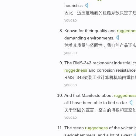
heuristics
.
因此
，
适应度
地貌
的
粗糙
系数
决定了
youdao
Known for
their
quality
and
ruggedne
demanding
environments
.
凭着
其
质量
与
坚固
性，
我们
的
产品
证
youdao
The RMS
-
343
rackmount
industrial
c
ruggedness
and
corrosion resistance
RMS
-
343
架装
工业
计算机
机箱
由重轨
youdao
And
that
Manifesto
about
ruggednes
all
I
have been
able to
find
so far
.
关于
坚固
的
宣言
、
空白
的
博客
和
空空
youdao
The steep
ruggedness
of
the
volcani
sledgehammers
, and a lot
of
sweat.