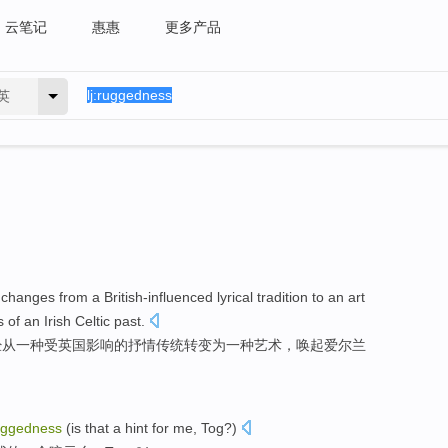
云笔记
惠惠
更多产品
英
changes
from
a
British-influenced lyrical
tradition
to
an
art
s
of
an
Irish
Celtic
past.
经
从
一
种
受英国影响的
抒情
传统
转变
为
一种
艺术
，
唤起
爱尔兰
uggedness
(
is
that
a
hint
for
me
,
Tog
?)