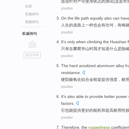
急需
针对
严苛使用状态的
测试
(
这
是
对
全部
youdao
音频例句
On the
life
path
equally
also
can
hav
视频例句
人生
的
道路上
一样
也
会
有
坎坷
，
有
崎
youdao
权威例句
It's only
when
climbing
the Huashan M
只有
在
攀爬
华山
时
我
才知道
什么
是
险
go
返回词典
youdao
top
The hard
anodized
aluminum alloy
f
resistance.
硬
阳极氧化
铝合金
框架
提供
强度
，
耐
youdao
It
's also
able to
provide
better
power 
factors
.
它
也
能
提供
更好
的
能耗
和
提高
耐用
性
youdao
Therefore
, the
ruggedness
coefficien