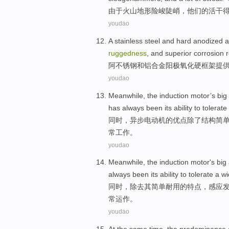
由于
火山
地形
险峻
陡峭，他们
的
活
干
youdao
A stainless
steel
and
hard
anodized
a
ruggedness
,
and
superior
corrosion
r
阿
不锈钢
和
铝合金
阳极氧化
硬
框架
提
youdao
Meanwhile
, the
induction
motor
’s bi
has always been its
ability
to tolerat
同时
，
异步
电动机
的优点
除了
结构
简
常工作。
youdao
Meanwhile
, the
induction
motor
's
big
always been
its
ability to
tolerate a
wi
同时
，
除去
其
简单
耐用
的
特点，
感应
常运作。
youdao