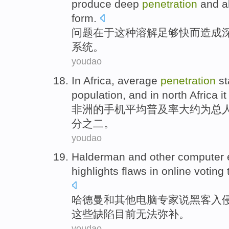
produce
deep
penetration
and
a
form
.
问题
在于
这种
溶解
足够
快
而
造成
系统。
youdao
In
Africa
,
average
penetration
st
population
, and in north
Africa
it
非洲
的
手机
平均
普及率
大约
为
总
分之二。
youdao
Halderman
and
other
computer
highlights
flaws
in
online
voting
哈
德曼
和
其他
电脑
专家
说
黑客入
这些缺陷
目前
无法
弥补
。
youdao