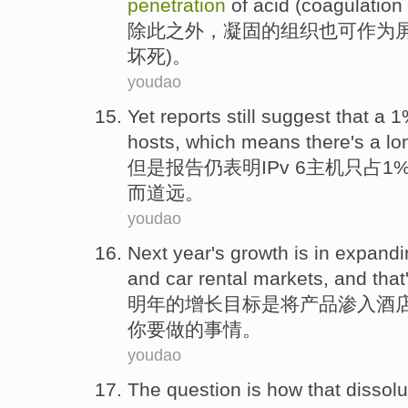
penetration
of
acid
(
coagulation
除此
之外，
凝固
的
组织
也可
作为
坏死)。
youdao
Yet
reports
still
suggest that
a 
hosts
,
which
means
there's a
lo
但是
报告
仍
表明
IPv
6
主机
只占1
而
道
远。
youdao
Next year
's
growth
is
in expand
and
car
rental
markets
, and
that
明年
的
增长目标
是
将
产品
渗入
酒
你
要
做的事情。
youdao
The
question
is how
that
dissol