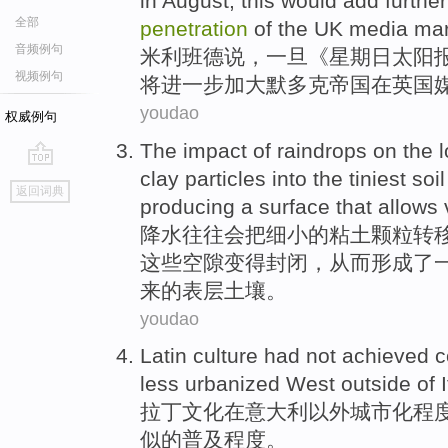
in August
,
this
would add
further
全部
penetration
of
the
UK
media
mar
音频例句
米利班德
说
，
一旦
《
星期日
太阳
视频例句
将
进一步
加大默多克
帝国
在
英国
youdao
权威例句
The
impact
of
raindrops on the 
clay
particles
into
the tiniest
soil
go
返回词典
top
producing
a
surface
that
allows
降水
往往会
把
细小
的
粘土
颗粒
转
这些
空隙
变得
封闭
，
从而
形成了
来的
表层
土壤。
youdao
Latin
culture
had not
achieved
c
less urbanized
West
outside
of
I
拉丁
文化
在意大利
以外
城市化程
似
的
普及
程度。