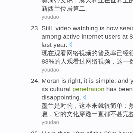
奥斯蒂文
说
，
澳大利亚
在
世界
上
新西兰
位居第二。
youdao
Still,
video
watching
is
now
seei
among
active
internet
users
at 
last year
.
现在
观看
网络
视频
的
普及率
已经
83%的人观看过网络视频，这
一
youdao
Moran
is
right
,
it
is
simple
: and
its
cultural
penetration
has been
disappointing
.
墨
兰
是
对
的，
这
本来就
很
简单
：
息
，
它
的
文化
穿透
一直
都
不甚完
youdao