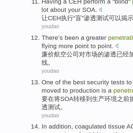
Having
a CEH
perform
a "
blind
"
lot
about
your SOA
.
让CEH
执行
“
盲
”
渗透
测试
可以
揭
youdao
There’s been a
greater
penetrat
flying
more
point
to
point.
廉价
航空公司
对
市场的
渗透
已经
线。
youdao
One of
the best
security
tests
to
moved
to
production
is
a
penetr
要
在将
SOA
转移
到
生产环境
之前
透测试。
youdao
In addition
,
coagulated
tissue
A