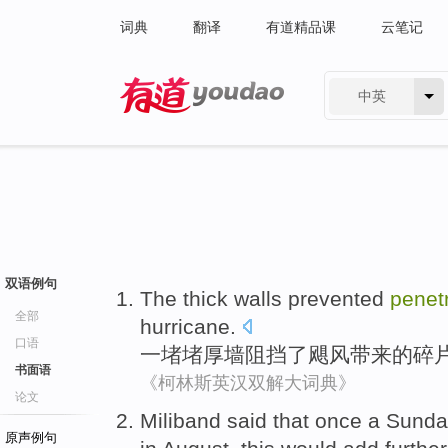
词典
翻译
有道精品课
云笔记
中英
有道 - 网易旗下搜索
双语例句
The thick
walls
prevented
penet
全部
hurricane
.
口语
一
堵堵厚
墙
阻挡了
飓风
带来的
碎
书面语
《柯林斯英汉双解大词典》
论文
Miliband
said
that
once
a
Sunda
原声例句