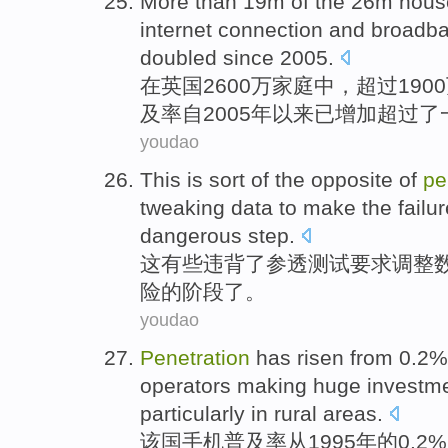
More
than
19m of the 26m
hous
internet
connection
and
broadb
doubled
since
2005.
在
英国
2600万家庭中，
超过
190
及率
自
2005年以来
已
增加
超过
了
youdao
This
is sort of
the
opposite of
pe
tweaking
data
to
make the
failu
dangerous
step
.
这
有些违背
了
参透
测试
要求
调整
险的
阶段
了。
youdao
Penetration
has
risen
from
0.2% 
operators
making
huge investm
particularly
in
rural
areas.
该国手机
普及率
从
1995年的0.2%