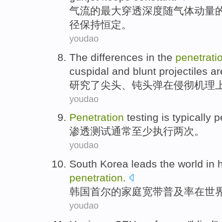
气流
的
最大
穿透
深度随
气体
动量
径
保持
恒定。
youdao
The
differences
in
the
penetrati
cuspidal
and
blunt
projectiles
ar
研究了
尖头
、
钝
头
弹
在
侵彻
机理
youdao
Penetration
testing
is typically
p
渗透
测试
通常
至少
执行
两次
。
youdao
South Korea
leads
the
world
in
penetration
.
韩国
首尔
的
家庭
宽带
普及率
在
世
youdao