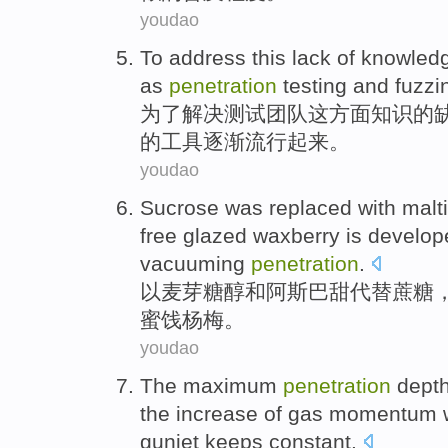
youdao
To
address
this
lack
of knowled
as
penetration
testing
and
fuzzi
为了
解决
测试
团队
这
方面
知识的
的
工具
逐渐
流行起来。
youdao
Sucrose was
replaced
with
malti
free
glazed
waxberry
is
develop
vacuuming
penetration
.
以
麦芽糖
醇和
阿斯巴甜
代替
蔗糖
蜜饯
杨梅
。
youdao
The
maximum
penetration
dept
the
increase
of
gas
momentum
gunjet
keeps
constant
.