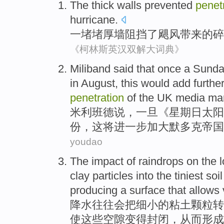
The thick
walls
prevented
penet
hurricane
.
一
堵堵厚
墙
阻挡了
飓风
带来的
碎
《柯林斯英汉双解大词典》
Miliband
said
that
once
a
Sunda
in August
,
this
would add
furthe
penetration
of
the
UK
media
ma
米利班德
说
，
一旦
《
星期日
太阳
份
，
这
将
进一步
加大默多克
帝国
youdao
The
impact
of
raindrops on the 
clay
particles
into
the tiniest
soil
producing
a
surface
that
allows
降水
往往会
把
细小
的
粘土
颗粒
转
使
这些
空隙
变得
封闭
，
从而
形成