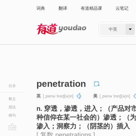
词典
翻译
有道精品课
云笔记
中英
有道 - 网易旗下搜索
penetration
目录
英
[ˌpenəˈtreɪʃ(ə)n]
美
[ˌpenəˈtreɪʃ(ə)n]
释义
n. 穿透，渗透，进入；（产品
用法
例句
种信仰在某一社会的）渗透；（
渗入；洞察力；（阴茎的）插入
[ 复数 penetrations ]
go