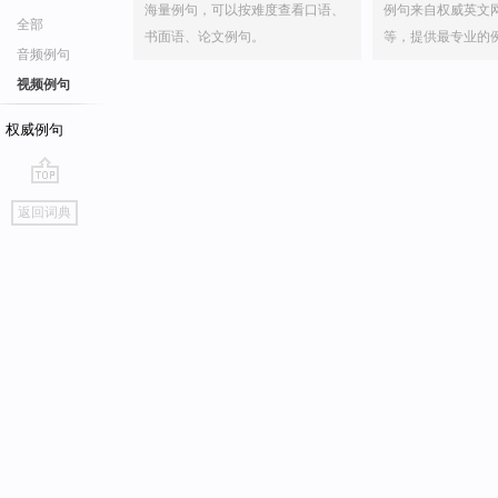
海量例句，可以按难度查看口语、
例句来自权威英文
全部
书面语、论文例句。
等，提供最专业的
音频例句
视频例句
权威例句
go
返回词典
top