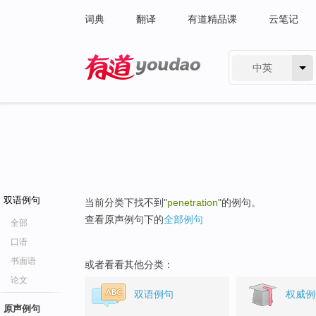
词典
翻译
有道精品课
云笔记
中英
有道 - 网易旗下搜索
双语例句
当前分类下找不到"
penetration
"的例句。
查看原声例句下的
全部例句
全部
口语
书面语
或者看看其他分类：
论文
双语例句
权威例
原声例句