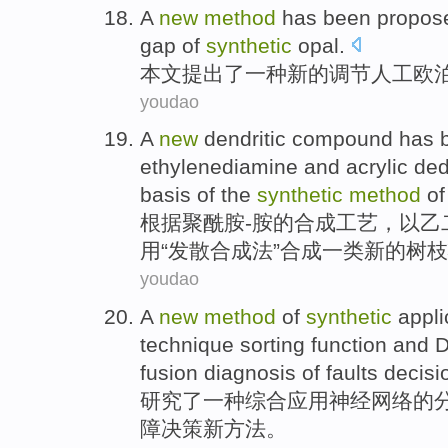
A
new
method
has been propos
gap
of
synthetic
opal
.
本文提出
了
一种
新的
调节
人工
欧
youdao
A
new
dendritic
compound
has 
ethylenediamine
and
acrylic
de
basis of the
synthetic
method
of
根据
聚酰胺-
胺
的
合成
工艺，以乙
用“
发散
合成
法”合成一类
新的
树枝
youdao
A
new
method
of
synthetic
appli
technique sorting
function
and
D
fusion
diagnosis
of
faults
decisi
研究
了
一种
综合
应用
神经
网络
的
障
决策
新
方法
。