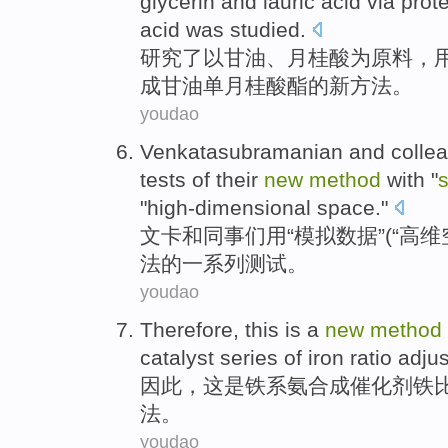
glycerin
and
lauric
acid
via
prot
acid was
studied
.
研究
了
以
甘油
、
月桂
酸为原料，
成
甘油
单
月桂
酸
酯的
新
方法
。
youdao
Venkatasubramanian
and
colle
tests
of
their
new
method
with
"
s
"
high-dimensional
space
."
文
卡
和
同事们
用
“
模拟
数据
”(“
高维
法
的一系列
测试
。
youdao
Therefore
,
this
is
a
new
method
catalyst
series
of
iron
ratio
adju
因此
，
这
是
铁
系氨
合成
催化剂
铁
法
。
youdao