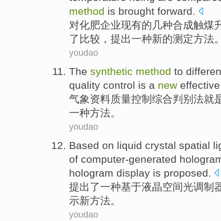
method
is brought
forward
.
对化肥企业
现有
的
几种
合成
触煤
了
比较
，提出
一种
新的
测定
方法
youdao
The
synthetic
method
to
differen
quality
control
is
a
new
effectiv
气象
资料
质量
控制
综合
判别
法
就
一种
方法
。
youdao
Based on
liquid crystal
spatial
li
of computer-generated
hologra
hologram
display
is proposed
.
提出
了一种
基于
液晶
空间
光
调制
示
新
方法
。
youdao