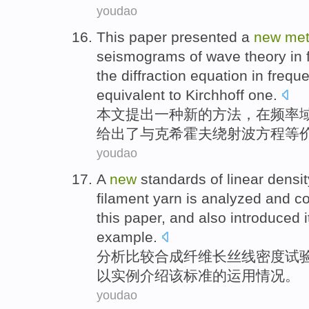
youdao
This paper
presented
a
new
me
seismograms of
wave
theory
in
the
diffraction
equation
in
frequ
equivalent to
Kirchhoff
one.
本文
提出
一种
新的
方法
，
在
频率
给出
了
与
克希霍夫
绕射
波
方程
等
youdao
A
new
standards
of
linear
densit
filament
yarn is
analyzed
and
co
this
paper, and also introduced 
example
.
分析
比较
合成
纤维长丝线
密度
试
以
实例
介绍该
标准的
运用
情况。
youdao