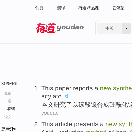
词典
翻译
有道精品课
云笔记
中英
有道 - 网易旗下搜索
双语例句
This paper
reports a
new
synthe
全部
acylate
.
口语
本文
研究了
以碳酸
镍
合成
硼酰化
书面语
youdao
论文
This article presents
a
new
synt
原声例句