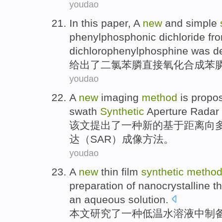
youdao
In this
paper
, A
new
and simple
phenylphosphonic
dichloride
fr
dichlorophenylphosphine was de
给出
了二氯苯
膦
直接
氧化
合成
苯
youdao
A
new
imaging
method
is propo
swath
Synthetic
Aperture
Radar
该文
提出
了
一种
新的
基于距离
向
达
（
SAR
）
成像
方法
。
youdao
A
new
thin
film
synthetic
metho
preparation
of
nanocrystalline
th
an
aqueous
solution.
本文
研究
了
一种
低温
水溶液
中
制