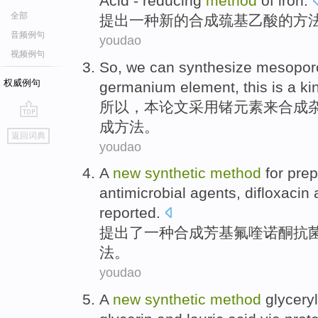
Acid -
reducing
method
of
iron
.
全部
提出
一种
新的
合成
巯基
乙酸
的
方
音频例句
youdao
视频例句
So
, we
can
synthesize
mesopor
权威例句
germanium
element
,
this
is
a
ki
所以
，本论文
采用
锗
元素
来
合成
成
方法。
go
返回词典
top
youdao
A
new
synthetic
method
for pre
antimicrobial
agents,
difloxacin
reported.
提出
了一
种
合成
芳基氟喹诺酮
抗
法
。
youdao
A
new
synthetic
method
glyceryl