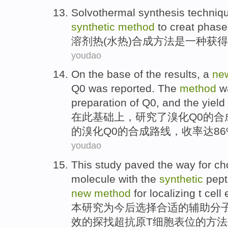
Solvothermal
synthesis
techniq
synthetic
method
to
creat
phase
溶剂
热(水热)
合成
方法
是
一种
获得
youdao
On
the
base
of the
results
,
a
ne
Q0
was reported. The
method
wa
preparation of Q0, and the
yield
在
此
基础上
，
研究
了
溴
化
Q0
的
合
的
溴化Q0的合成
路线
，
收率
达86
youdao
This
study
paved
the
way
for
ch
molecule
with
the
synthetic
pept
new
method
for localizing
t
cell
本
研究
为
今后
选择
合适
的
辅助
分
效的探找超
抗原
T
细胞
表位的
方法