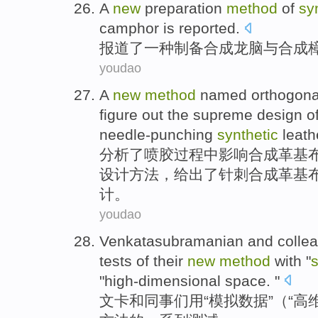
A
new
preparation
method
of
sy
camphor is
reported
.
报道了
一种
制备
合成
龙脑
与
合成
youdao
A
new
method
named
orthogona
figure
out
the supreme design
o
needle-punching
synthetic
leath
分析
了
喷胶过程中影响
合成革
基
设计
方法
，
给出了
针刺
合成革
基
计。
youdao
Venkatasubramanian
and
colle
tests
of
their
new
method
with
"
s
"
high-dimensional
space
. "
文
卡
和
同事们
用
“
模拟
数据
”（“
高