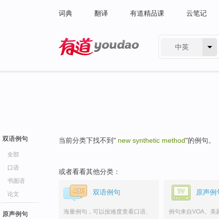
词典
翻译
有道精品课
云笔记
中英
有道 - 网易旗下搜索
双语例句
当前分类下找不到"
new synthetic method
"的例句。
全部
口语
或者看看其他分类：
书面语
双语例句
原声例
论文
海量例句，可以按难度查看口语、
例句来自VOA、美
原声例句