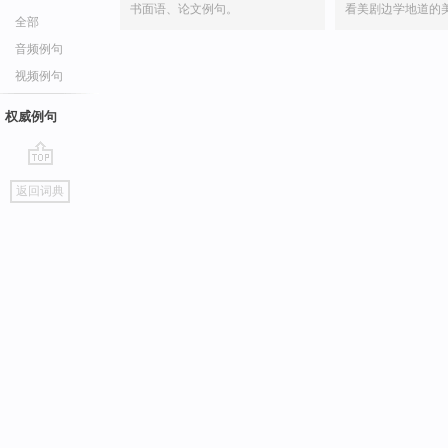
书面语、论文例句。
看美剧边学地道的
全部
音频例句
视频例句
权威例句
go
返回词典
top