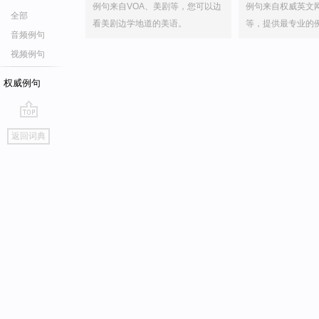
例句来自VOA、美剧等，您可以边
例句来自权威英文
全部
看美剧边学地道的美语。
等，提供最专业的
音频例句
视频例句
权威例句
go
返回词典
top