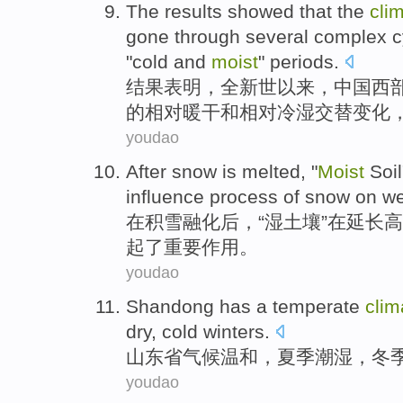
The results
showed that
the
cli
gone through
several
complex
c
"
cold
and
moist
"
periods
.
结果
表明
，全新世以来，中国西
的
相对暖干
和
相对
冷
湿
交替变化
youdao
After
snow
is
melted
, "
Moist
Soil
influence
process
of
snow
on
we
在
积雪
融化后
，“
湿
土壤
”
在
延长高
起
了重要作用。
youdao
Shandong has
a temperate
clim
dry, cold
winters
.
山东省
气候
温和
，
夏季
潮湿
，
冬
youdao