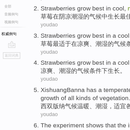
全部
Strawberries
grow
best
in
cool
,
音频例句
草莓
在
阴凉
潮湿
的
气候
中生长
最
视频例句
youdao
权威例句
Strawberries
grow
best
in
a cool
草莓
最
适于
在
凉爽
、
潮湿
的
气候
youdao
go
返回词典
top
Strawberries
grow
best in a
cool
凉爽
、
潮湿
的
气候条件下
生长
。
youdao
XishuangBanna
has a
temperat
growth
of all kinds
of
vegetation
西双版纳
气候
温暖
、
潮湿
，
适宜
youdao
The experiment
shows that
the