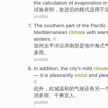
the
calculation
of
evaporation
i
试验
表明
，
改进后
的
模式
适用
于
youdao
The
southern part
of the
Pacific
Mediterranean
climate
with war
winters
.
加州
太平洋
沿岸
南部
是
地中海式
多雨
。
youdao
In addition
,
the
city
's
mild
climat
—
it
is
pleasantly
moist
and
ple
此外
，
此
城
温和
的
气候
还有
另一
润
多雨、
干爽
宜人。
youdao