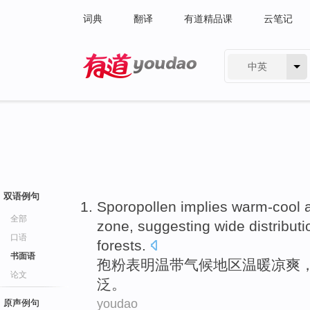
词典
翻译
有道精品课
云笔记
中英
有道 - 网易旗下搜索
双语例句
Sporopollen
implies
warm-cool
全部
zone,
suggesting
wide
distributi
口语
forests
.
书面语
孢粉
表明温带
气候
地区温暖凉爽
论文
泛
。
youdao
原声例句