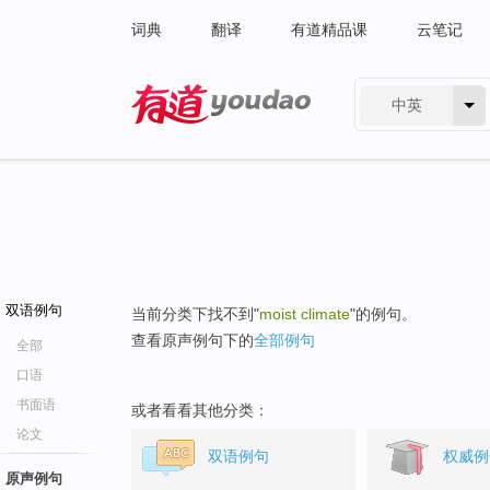
词典
翻译
有道精品课
云笔记
中英
有道 - 网易旗下搜索
双语例句
当前分类下找不到"
moist climate
"的例句。
查看原声例句下的
全部例句
全部
口语
书面语
或者看看其他分类：
论文
双语例句
权威例
原声例句