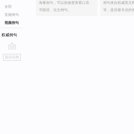
海量例句，可以按难度查看口语、
例句来自权威英文
全部
书面语、论文例句。
等，提供最专业的
音频例句
视频例句
权威例句
go
返回词典
top