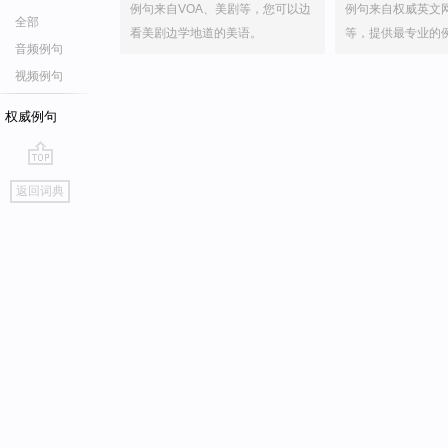
例句来自VOA、美剧等，您可以边
例句来自权威英文
全部
看美剧边学地道的美语。
等，提供最专业的
音频例句
视频例句
权威例句
go
返回词典
top