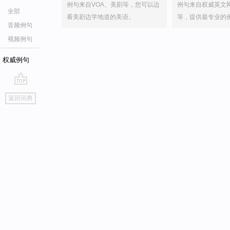
例句来自VOA、美剧等，您可以边
例句来自权威英文
全部
看美剧边学地道的美语。
等，提供最专业的
音频例句
视频例句
权威例句
go
返回词典
top