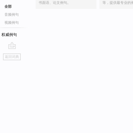
书面语、论文例句。
等，提供最专业的
全部
音频例句
视频例句
权威例句
go
返回词典
top