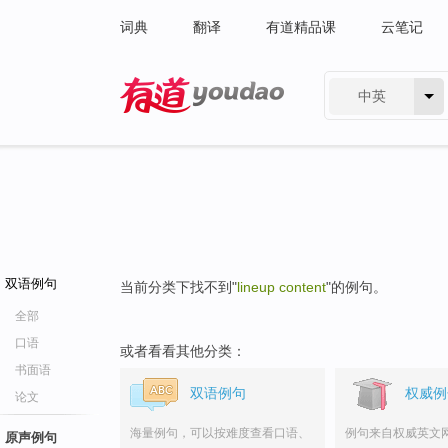
词典
翻译
有道精品课
云笔记
中英
有道 - 网易旗下搜索
双语例句
当前分类下找不到"
lineup content
"的例句。
全部
口语
或者看看其他分类：
书面语
双语例句
权威例
论文
海量例句，可以按难度查看口语、
例句来自权威英文
原声例句