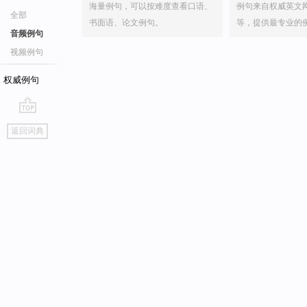
海量例句，可以按难度查看口语、
例句来自权威英文
全部
书面语、论文例句。
等，提供最专业的
音频例句
视频例句
权威例句
go
返回词典
top