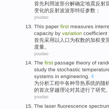
首先
利用
波形
分解
确定
地震
反射
变化
的反射
波波
形
特征
参数
；
youdao
This paper
first
measures
interr
capacity by
variation
coefficient
首先
采用
以
人口
为权数的
加权
变
度量
。
youdao
The
first
passage
theory
of
ran
study
the
stochastic
temperatur
systems
in
engineering
.
为分析
工程
中
各种
导热
系统
的
随
的
首次
穿越
理论
对
其进行了
研究
youdao
The
laser
fluorescence
spectru