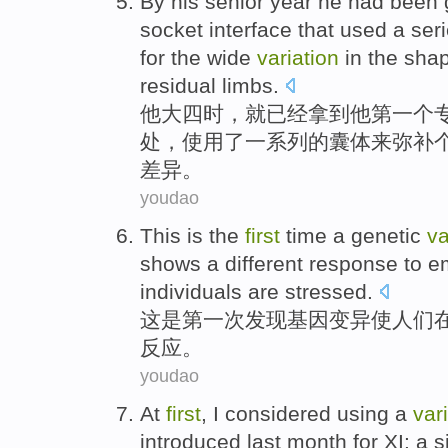
By
his
senior
year
he
had been
socket interface that
used
a ser
for
the wide
variation
in the
sha
residual
limbs
.
他
大四时
，
就
已经
拿到
他
第一个
处，
使用
了
一系列
的
囊
体
来
弥补
差异
。
youdao
This
is
the
first
time
a
genetic
va
shows
a
different
response
to
em
individuals are
stressed
.
这
是
第一
次
发现
基因
变异
使人们
反应
。
youdao
At
first
,
I
considered
using
a
var
introduced
last month
for
XI
:
a
s