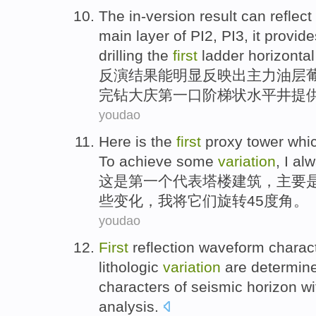
The in-version
result
can
reflect
main
layer
of
PI2, PI3, it
provide
drilling
the
first
ladder
horizontal
反演
结果
能
明显
反映
出
主力
油层
完钻大庆
第
一口
阶梯状
水平井提
youdao
Here
is
the
first
proxy
tower whi
To
achieve
some
variation
,
I
alw
这
是
第一
个
代表
塔楼
建筑，
主要
些
变化
，
我
将
它们
旋转
45
度角
。
youdao
First
reflection
waveform
charact
lithologic
variation
are
determin
characters
of
seismic
horizon wi
analysis
.