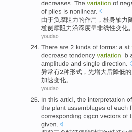
decreases
. The
variation
of
nega
of
piles
is
nonlinear
.
由于
负
摩
阻力
的
作用，
桩
身轴
力
桩侧摩阻力沿深度呈非线性
变化
youdao
There are
2
kinds of
forms
: a
at
decrease
tendency
variation
, b
amplitude
and single direction.
异常
有
2
种
形式
，
先
增大
后
降低
的
加速
变化。
youdao
In this articl, the
interpretation
of
the
plant
assemblages
of
each
corresponding
cigcn
vectors
of 
given.