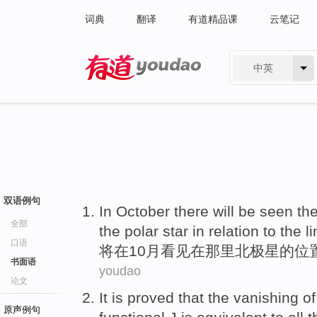
词典
翻译
有道精品课
云笔记
中英
有道 - 网易旗下搜索
双语例句
In
October
there
will be
seen
th
全部
the
polar
star in relation
to
the l
口语
将
在
10月
看见
在
那里
北极星
的
位
书面语
youdao
论文
It is
proved
that the
vanishing
of
原声例句