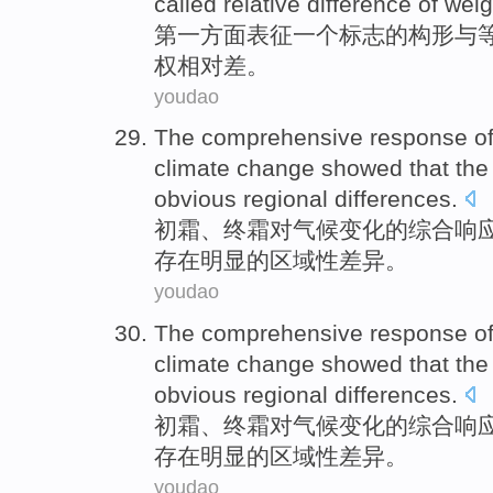
called
relative
difference
of
weig
第
一方面
表征
一个
标志
的
构
形
与
权
相对
差
。
youdao
The
comprehensive
response
o
climate
change
showed
that th
obvious
regional
differences
.
初霜
、终霜
对
气候
变化
的
综合
响
存在
明显的
区域性
差异。
youdao
The
comprehensive
response
o
climate
change
showed
that th
obvious
regional
differences
.
初霜
、终霜
对
气候
变化
的
综合
响
存在
明显的
区域性
差异。
youdao