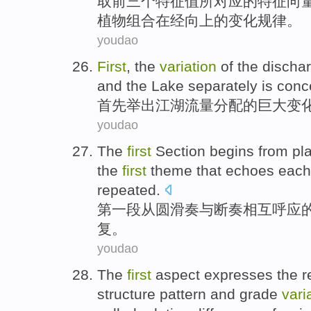
取
前
三个
特征
值
所
对应
的
特征
向
植物
组合
在
经
向上的
变化
规律。
youdao
First
, the
variation
of
the
dischar
and the Lake
separately
is conc
首先
举出江湖
流量
分配
的
巨大变
youdao
The
first
Section
begins
from
pl
the
first
theme that
echoes
each
repeated
.
第一
段
从
圆滑
奏
与
断奏
相互
呼应
复。
youdao
The
first
aspect
expresses
the
r
structure
pattern
and
grade
vari