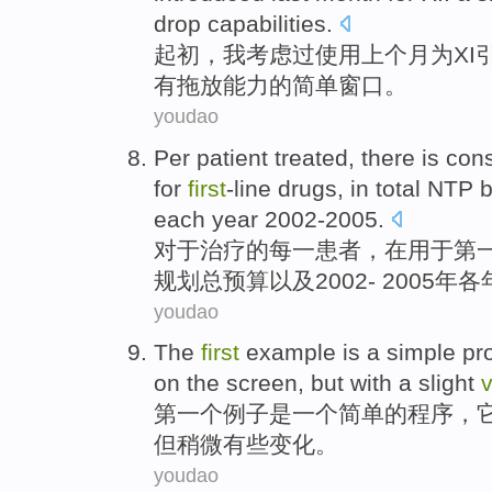
drop
capabilities
.
起初
，
我
考虑过
使用
上个月
为
XI
有
拖放能力的
简单
窗口
。
youdao
Per
patient
treated
,
there
is con
for
first
-line
drugs
, in total
NTP
b
each
year
2002
-
2005.
对于
治疗
的
每
一
患者
，
在
用于
第
规划总预算
以及
2002
-
2005
年
各
youdao
The
first
example
is
a
simple
pr
on the
screen
,
but
with
a slight
v
第一
个
例子
是
一个
简单
的
程序
，
但
稍微
有些变化。
youdao