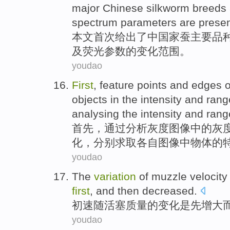
major
Chinese
silkworm breeds
spectrum
parameters
are prese
本文
首次
给出
了
中国
家蚕
主要
品
及
荧光
参数
的
变化
范围
。
youdao
First
,
feature
points
and
edges
o
objects
in
the
intensity
and
rang
analysing
the intensity and ran
首先
，
通过
分析
灰度
图像
中的
灰
化，分别求取各自图像中
物体
的
youdao
The
variation
of
muzzle velocity
first
,
and then
decreased
.
初速
随
活塞
质量
的
变化
是
先
增大
youdao