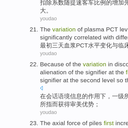
扣除
系数
随
提速
客车
比例
的
增加
大。
youdao
The
variation
of plasma
PCT
lev
significantly correlated
with
diff
最初
三
天
血浆
PCT
水平
变化
与
临
youdao
Because of the
variation
in
disc
alienation of the
signifier
at the
f
signifier at the
second
level so 
在
会话
语境
信息
的
作用下，
一级
所指而获得
审美
优势；
youdao
The axial
force
of
piles
first
incr