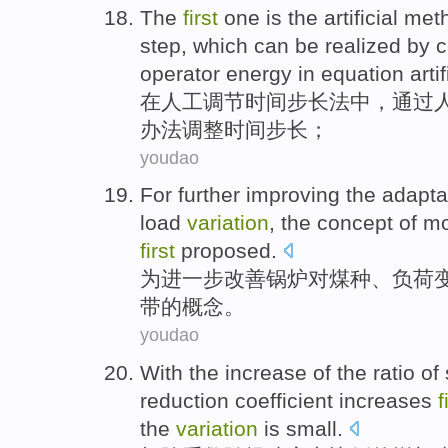
The
first
one is the
artificial
met
step
, which can be realized
by
c
operator
energy
in
equation
artif
在
人工
调节
时间
步
长法
中，
通过
办法调整时间步长；
youdao
For
further
improving
the
adaptab
load
variation
, the
concept
of
mo
first
proposed
.
为
进一步
改善
锅炉
对
煤种
、
负荷
带
的
概念
。
youdao
With the increase
of
the
ratio
of
reduction
coefficient
increases
f
the
variation
is small
.