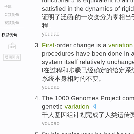
functional
J
is
equivalent
to
all 
全部
satisfied
in the
dynamics
of
rigi
音频例句
证明了
泛
函
j
的
一次
变
分为零
相当
视频例句
程
。
youdao
权威例句
First
-order
change
is a
variation
procedures
have been
done
in
go
返回词典
top
system
itself
relatively
unchang
l
在
过程
和
步骤
已经
确定的
给定
系
系统
本身
相对
的
不变
。
youdao
The 1000
Genomes
Project
com
genetic
variation
.
千人
基因组
计划
完成了
人类
遗传
youdao