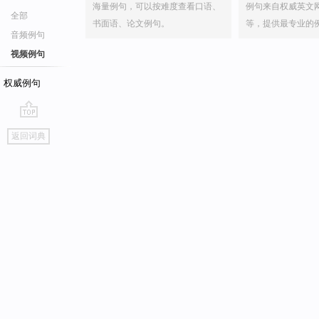
海量例句，可以按难度查看口语、
例句来自权威英文
全部
书面语、论文例句。
等，提供最专业的
音频例句
视频例句
权威例句
go
返回词典
top