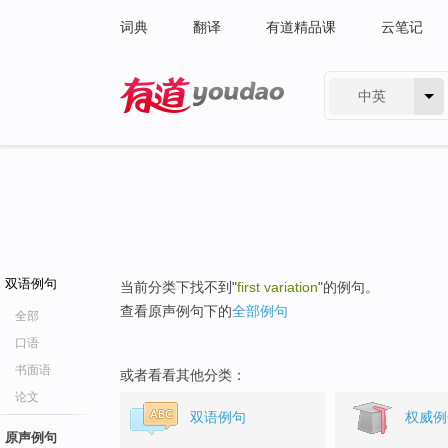
词典
翻译
有道精品课
云笔记
中英
有道 - 网易旗下搜索
双语例句
当前分类下找不到"
first variation
"的例句。
查看原声例句下的
全部例句
全部
口语
书面语
或者看看其他分类：
论文
双语例句
权威例
原声例句