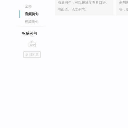
海量例句，可以按难度查看口语、
例句
全部
书面语、论文例句。
等，
音频例句
视频例句
权威例句
go
返回词典
top