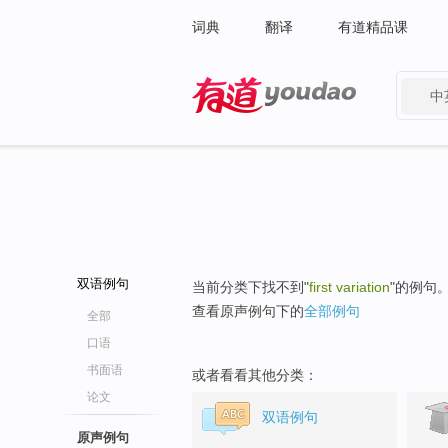
词典
翻译
有道精品课
中
有道 - 网易旗下搜索
双语例句
当前分类下找不到"
first variation
"的例句
查看原声例句下的
全部例句
全部
口语
书面语
或者看看其他分类：
论文
双语例句
原声例句