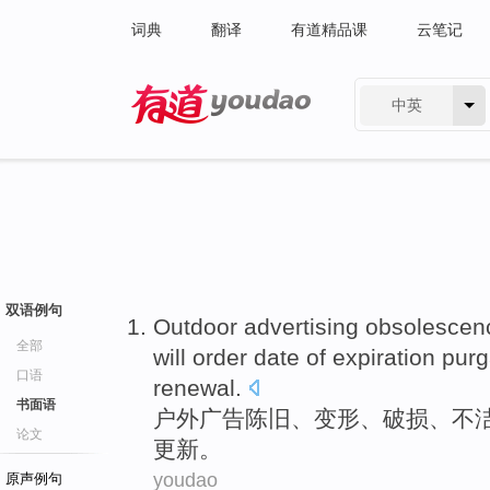
词典
翻译
有道精品课
云笔记
中英
有道 - 网易旗下搜索
双语例句
Outdoor
advertising
obsolescen
全部
will
order date of
expiration
purg
口语
renewal
.
书面语
户外
广告
陈旧
、
变形
、
破损
、
不
论文
更新
。
youdao
原声例句