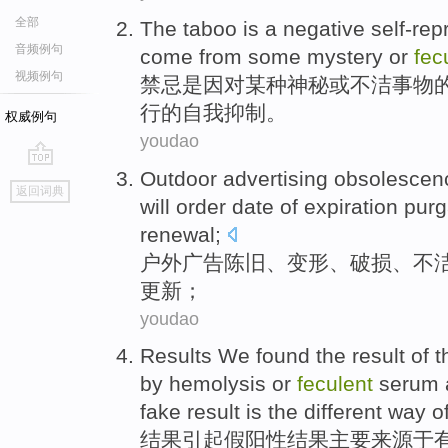
全部
The
taboo
is
a
negative
self-rep
音频例句
come from
some
mystery
or
fec
视频例句
禁忌
是
因
对
某种
神秘
或
不
洁
事物
行的自我抑制。
权威例句
youdao
Outdoor
advertising
obsolescen
go
返回词典
top
will
order date of
expiration
purg
renewal
;
户外
广告
陈旧
、
变形
、
破损
、
不
更新
；
youdao
Results
We found the
result
of
t
by
hemolysis
or
feculent
serum
fake
result
is the
different
way
o
结果
引起
假
阳性
结果
主要
来源于