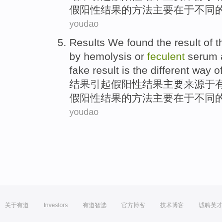
假阳性结果
的
方法
主要
在于
不同
youdao
Results
We found the
result
of
t
by
hemolysis
or
feculent
serum
fake
result
is the
different
way
o
结果
引起
假
阳性
结果
主要
来源于
假阳性结果
的
方法
主要
在于
不同
youdao
关于有道
Investors
有道智选
官方博客
技术博客
诚聘英