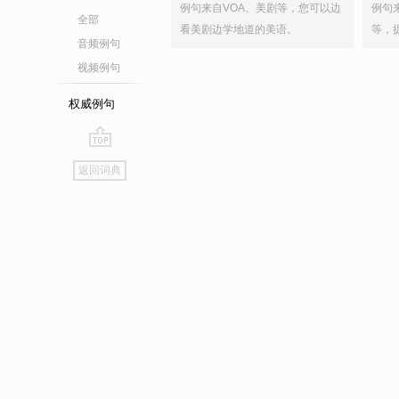
例句来自VOA、美剧等，您可以边
例句
全部
看美剧边学地道的美语。
等，
音频例句
视频例句
权威例句
go
返回词典
top