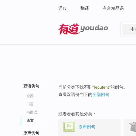
词典
翻译
有道精品课
中
有道 - 网易旗下搜索
双语例句
当前分类下找不到"
feculent
"的例句。
查看双语例句下的
全部例句
全部
口语
书面语
或者看看其他分类：
论文
原声例句
原声例句