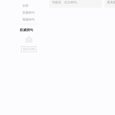
书面语、论文例句。
看美
全部
音频例句
视频例句
权威例句
go
返回词典
top