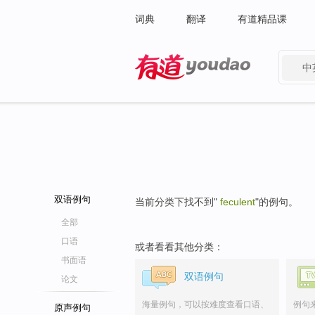
词典
翻译
有道精品课
中
有道 - 网易旗下搜索
双语例句
当前分类下找不到"
feculent
"的例句。
全部
口语
或者看看其他分类：
书面语
双语例句
论文
海量例句，可以按难度查看口语、
例句
原声例句