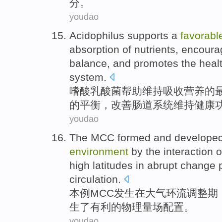
分。
youdao
Acidophilus
supports a
favorabl
absorption
of
nutrients
,
encoura
balance
, and
promotes
the
heal
system.
嗜
酸乳酸菌帮助维持
吸收
营养
的
的
平衡
，
改善
肠道系统
维持健康
youdao
The
MCC
formed and developed
environment
by
the
interaction
o
high latitudes
in
abrupt change 
circulation.
本
例
MCC
发生
在
大气环流调整期
生了
有利
的
物理量场配置。
youdao