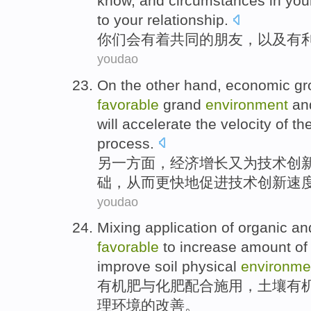
know,
and
circumstances in yo
to your
relationship
.
你们
会
有着
共同
的
朋友
，
以及
有
youdao
On the other
hand,
economic
gr
favorable
grand
environment
an
will accelerate
the
velocity
of
th
process.
另
一方面，
经济
增长
又
为
技术创
础
，
从而
更快地促进技术创新
速
youdao
Mixing application
of
organic
an
favorable
to
increase
amount o
improve
soil
physical
environme
有机肥
与
化肥
配合施用，
土壤
有
理
环境
的
改善
。