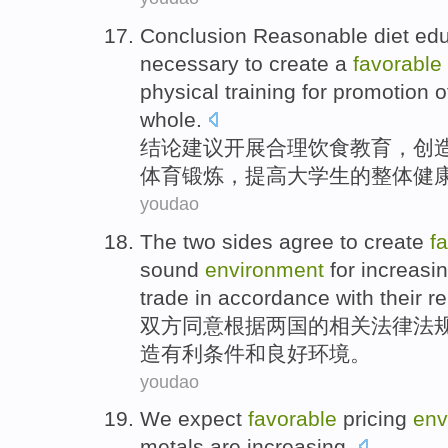
Conclusion
Reasonable
diet
edu
necessary
to
create
a
favorable
physical
training for
promotion
o
whole
.
结论
建议
开展
合理
饮食
教育
，
创
体育
锻炼
，
提高
大学生
的
整体
健
youdao
The two sides
agree to
create
f
sound
environment
for
increasi
trade
in
accordance with
their
re
双方
同意
根据
两国的
相关
法律法
造
有利
条件
和
良好
环境
。
youdao
We
expect
favorable
pricing
env
metals
are
increasing
.