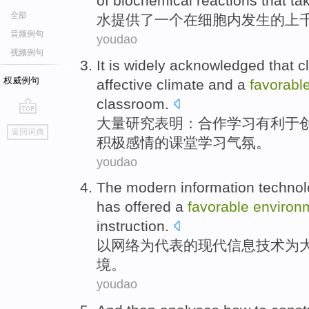
of
biochemical
reactions
that
ta
全部
水
提供了
一个
在细胞
内
发生
的
上
音频例句
youdao
视频例句
It is widely
acknowledged that
c
权威例句
affective
climate
and a
favorabl
classroom
.
大量研究
表明
：合作学习
有利于
go
返回词典
top
积极
感情
的
课堂学习
气氛。
youdao
The
modern
information
techno
has
offered
a
favorable
environ
instruction
.
以
网络
为代表
的
现代
信息
技术
为
境
。
youdao