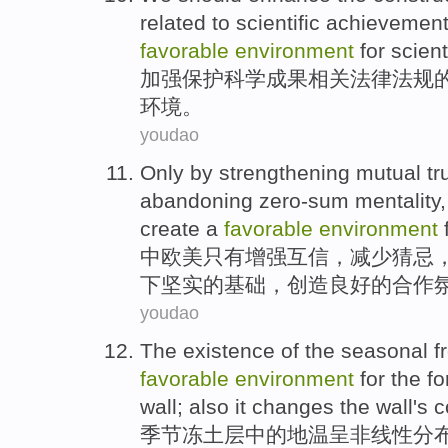
related
to
scientific
achievemen
favorable
environment
for
scient
加强
保护
科学
成果
相关
法律
法规
环境
。
youdao
Only by
strengthening
mutual tr
abandoning
zero-sum
mentality
create
a
favorable
environment
中欧美
只有
增强
互信
，
减少
猜忌
下
坚实
的
基础
，
创造
良好
的合作
youdao
The existence
of
the
seasonal
f
favorable
environment
for the
fo
wall
; also it
changes
the wall
's
c
季节
冻土层
中的
地温呈非线性分