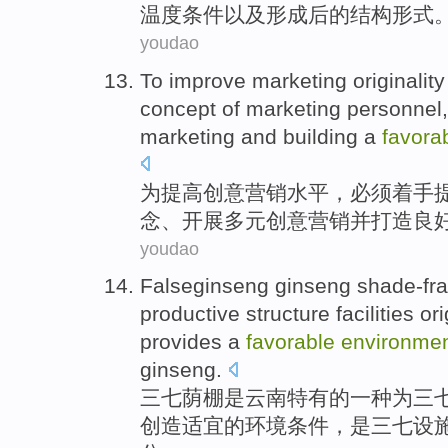
温度条件以及形成后
的
结构形式
youdao
To
improve
marketing
originality
concept
of
marketing
personnel
marketing
and
building a
favora
为
提高
创意
营销
水平，必须着手
念
、
开展
多元
创意营销
并
打造
良
youdao
Falseginseng
ginseng shade-fr
productive
structure
facilities
ori
provides a
favorable
environme
ginseng.
三七
荫棚是
云南
特有
的
一种
为三
创造适宜的
环境
条件，是三七设