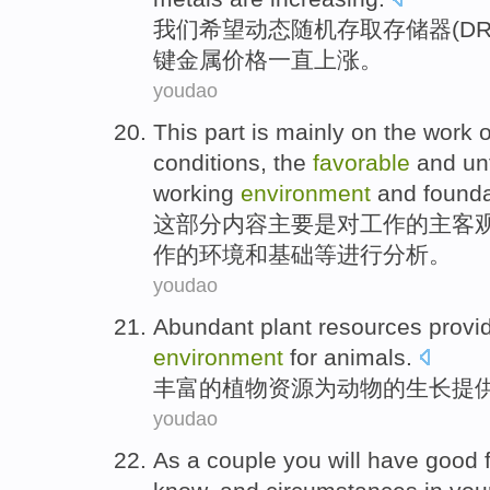
我们
希望
动态随机
存取
存储器(DR
键
金属
价格一直上涨。
youdao
This
part
is mainly
on the
work
o
conditions
, the
favorable
and
un
working
environment
and
founda
这
部分内容
主要
是
对
工作
的
主客
作
的
环境
和基础等进行分析。
youdao
Abundant
plant
resources
provi
environment
for
animals
.
丰富的
植物
资源
为
动物的生长
提
youdao
As a couple
you
will
have
good