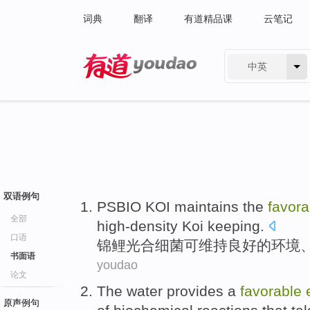
词典
翻译
有道精品课
云笔记
中英
有道 - 网易旗下搜索
双语例句
PSBIO
KOI
maintains
the
favora
全部
high-density Koi
keeping
.
口语
锦鲤
光合细菌可
维持
良好
的
环境
书面语
youdao
论文
The water
provides
a
favorable
原声例句