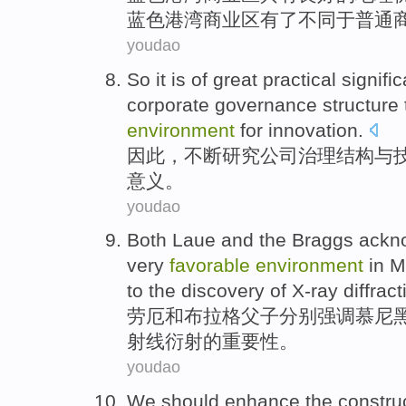
蓝色港湾商业区有了
不同
于
普通
youdao
So it
is
of
great
practical
signifi
corporate governance
structure
environment
for innovation
.
因此
，
不断
研究公司治理
结构
与
意义
。
youdao
Both
Laue
and
the
Braggs
ackn
very
favorable
environment
in
M
to the
discovery
of
X-ray
diffract
劳厄
和
布拉格
父子分别强调
慕尼
射线
衍射
的
重要性
。
youdao
We should enhance
the
constru