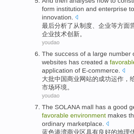
And then
analyses
how to
const
form
institution
and
enterprise
t
innovation
.
最后
分析了
从
制度
、
企业
等方面
企业
技术
创新
。
youdao
The
success
of
a
large
number 
websites
has created a
favorabl
application
of
E-commerce
.
大批
中国
商业
网站
的
成功
运作，
市场
环境
。
youdao
The
SOLANA
mall
has a
good
g
favorable
environment
makes
th
ordinary
marketplace.
蓝色
港湾
商业区
具有
良好
的
地理