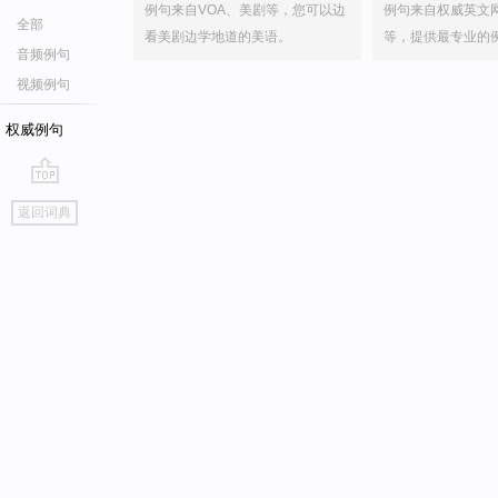
例句来自VOA、美剧等，您可以边
例句来自权威英文
全部
看美剧边学地道的美语。
等，提供最专业的
音频例句
视频例句
权威例句
go
返回词典
top