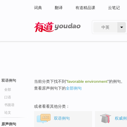
词典
翻译
有道精品课
云笔记
中英
有道 - 网易旗下搜索
双语例句
当前分类下找不到"
favorable environment
"的例句。
查看原声例句下的
全部例句
全部
口语
书面语
或者看看其他分类：
论文
双语例句
权威例
原声例句