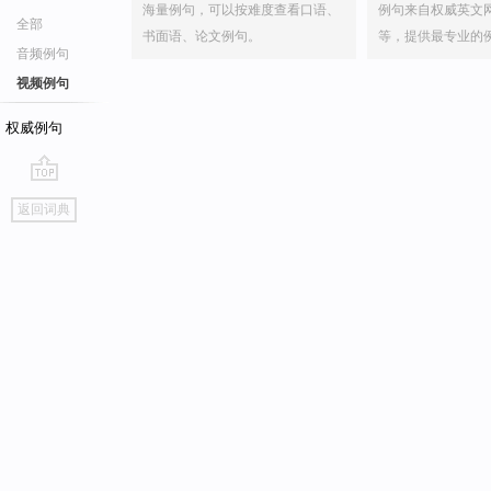
海量例句，可以按难度查看口语、
例句来自权威英文
全部
书面语、论文例句。
等，提供最专业的
音频例句
视频例句
权威例句
go
返回词典
top