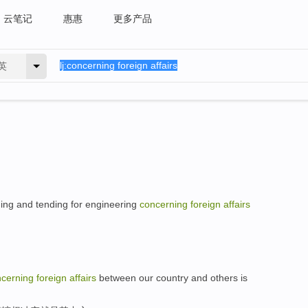
云笔记
惠惠
更多产品
英
ing and tending for
engineering
concerning
foreign
affairs
ncerning
foreign
affairs
between
our country
and
others
is