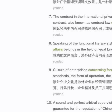
涉外
广告
翻译
强调
译文
效果
，
是
一
种
youdao
The
contract
in the
international
priva
contract,
also
known as
contract
law
国际
私法
中的
合同
是
指
跨国
合同，
或
youdao
Speaking
of the
functional
literary sty
affairs
belongs in
the
field
of
legal
Eng
就
功能
文体
而言
，
涉外
经济
合同
英语
youdao
Culture
of
enterprises
concerning
for
standards
, the
form
of
operation
, the
涉外
企业
文化
是
涉外
企业在
经营
管理活
范
、行风行貌、企业
精神
及
员工
共同
youdao
A sound
and
perfect
arbitral
supervis
guarantee
for the reputation
of
Chine