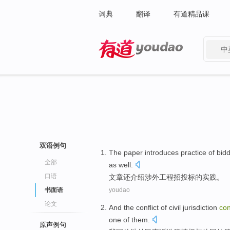
词典
翻译
有道精品课
中
有道 - 网易旗下搜索
双语例句
The paper
introduces
practice
of
bidd
全部
as well.
口语
文章
还介绍
涉外
工程
招投标
的
实践
。
书面语
youdao
论文
And
the
conflict
of
civil
jurisdiction
co
one
of them.
原声例句