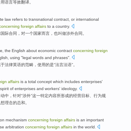
语用语言
等效
翻译。
te law
refers to
transnational
contract,
or
international
concerning
foreign
affairs
to
a
country
.
称国际合同，
对
一个
国家
而言，
也
叫做
涉外
合同。
le
, the
English
about
economic
contract
concerning
foreign
lish,
using
"
legal
words and
phrases
".
属于
法律
英语
的
范畴
，
使用
的
是“
法
言
法语
”。
eign
affairs
is
a
total
concept
which
includes enterprises'
spirit
of enterprises and
workers'
ideology.
动中，针对“
涉外
”
这
一
特定内容所
形成
的
经营目标、行为
规
思想理念
的
总和
。
ion
mechanism
concerning
foreign
affairs
is
an
important
se
arbitration
concerning
foreign
affairs
in the
world
.