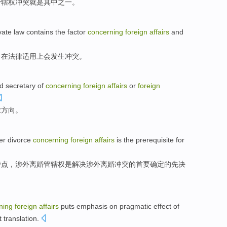
管辖权
冲突
就是
其中
之一
。
vate law
contains
the
factor
concerning
foreign
affairs
and
，
在
法律
适用
上会
发生冲突
。
d
secretary
of
concerning
foreign
affairs
or
foreign
业
方向
。
ver
divorce
concerning
foreign
affairs
is
the prerequisite
for
特点，
涉外
离婚管辖权
是
解决
涉外离婚冲突
的
首要
确定的先决
ning
foreign
affairs
puts
emphasis on
pragmatic
effect
of
t
translation.