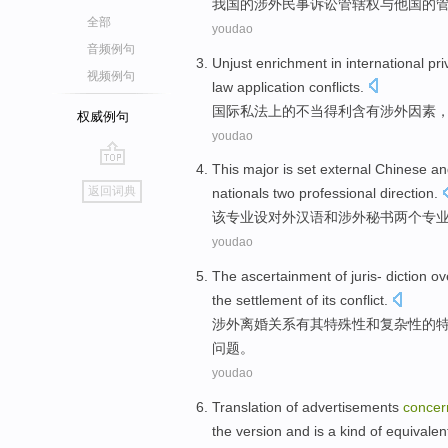
我国
的
涉外
民事
诉讼
管辖权
与
他国
的
全部
youdao
音频例句
Unjust enrichment
in
international
pri
视频例句
law
application
conflicts
.
国际
私法
上的不当
得利
含有
涉外
因素
权威例句
youdao
This
major
is set
external
Chinese
an
go
返回词典
nationals
two
professional
direction
.
top
该
专业
设
对外
汉语
和
涉外
秘书
两个
专
youdao
The
ascertainment
of
juris
- diction o
the
settlement
of
its
conflict
.
涉外
离婚
关系有
其
特殊性和复杂性
的
问题。
youdao
Translation
of
advertisements
concer
the version and
is
a
kind of
equivalen