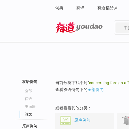
词典
翻译
有道精品课
中
有道 - 网易旗下搜索
双语例句
当前分类下找不到"
concerning foreign aff
查看双语例句下的
全部例句
全部
口语
书面语
或者看看其他分类：
论文
原声例句
原声例句