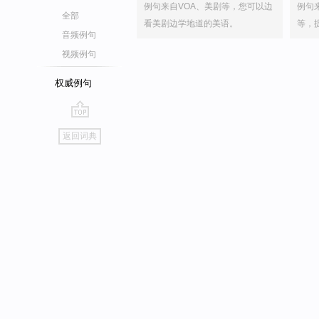
例句来自VOA、美剧等，您可以边
例句
全部
看美剧边学地道的美语。
等，
音频例句
视频例句
权威例句
go
返回词典
top