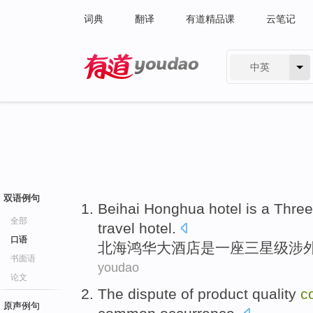
词典
翻译
有道精品课
云笔记
中英
有道 - 网易旗下搜索
双语例句
Beihai
Honghua
hotel
is
a
Three
全部
travel
hotel
.
口语
北海
鸿
华
大酒店
是
一
座三星级
涉
书面语
youdao
论文
The
dispute
of
product
quality
c
原声例句