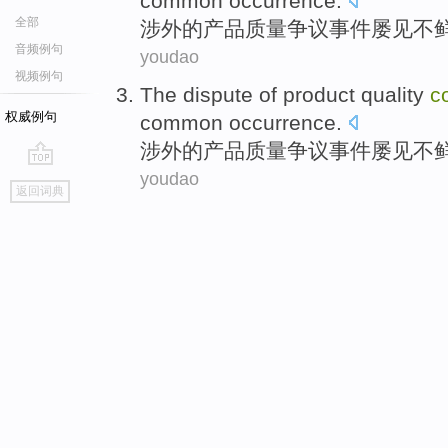
common
occurrence
.
全部
涉外
的
产品
质量
争议
事件
屡见不
音频例句
youdao
视频例句
The
dispute
of
product
quality
c
权威例句
common
occurrence
.
涉外
的
产品
质量
争议
事件
屡见不
youdao
go
返回词典
top