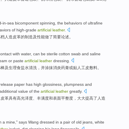
d-in-sea
bicomponent spinning
, the behaviors
of
ultrafine
aviors
of
high-grade
artificial
leather
.
高档
人造
皮革
的
制造
及
性能做了简要
论述
。
contact
with water
,
can be
sterile
cotton swab
and
saline
ream
or
paste
artificial
leather
dressing
.
棉
棒
及
生理食盐水
清洗
，
并
涂抹
消炎
药膏
或
贴
人工
皮
敷料
。
release paper
has
high
glossiness
,
plumpness
and
additional value
of the
artificial
leather
greatly
.
造
皮革
具有
高
光泽度
、
丰满
度
和
表面
平整度
，大大
提高
了
人造
n
a
mine
," says
Wang
dressed in
a
pair of
old jeans
, white