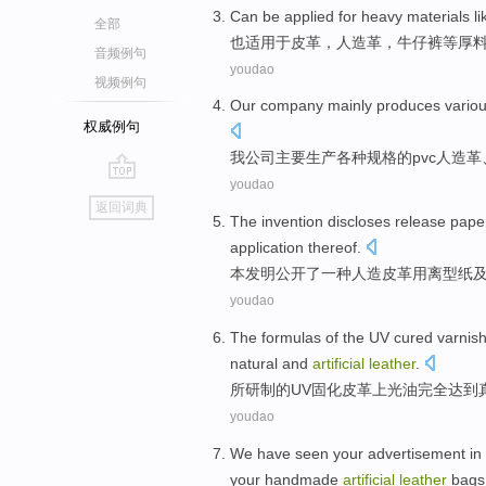
Can
be applied for
heavy
materials
li
全部
也
适用
于
皮革
，
人造革
，
牛仔裤
等
厚
音频例句
youdao
视频例句
Our
company
mainly
produces
vario
权威例句
我
公司
主要
生产
各种
规格
的
pvc
人造革
youdao
go
返回词典
top
The invention
discloses
release
pape
application
thereof
.
本
发明公开
了一种
人造
皮革用离型
纸
youdao
The formulas
of
the
UV
cured
varnis
natural and
artificial
leather
.
所研制
的
UV
固化
皮革上光
油完全
达到
youdao
We have
seen
your
advertisement
in
your
handmade
artificial
leather
bags