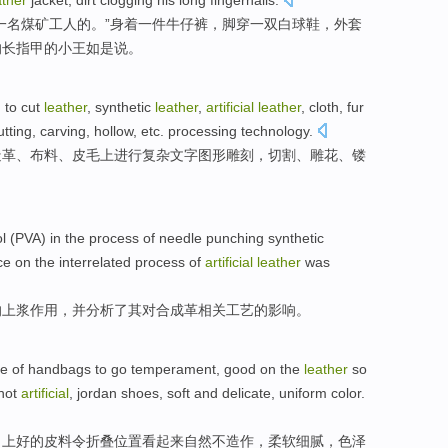
ather
jacket, dirt clogging
his
long
fingernails
.
一
名
煤矿
工人的。”
身着
一件
牛仔裤
，脚穿一双
白
球鞋
，
外套
的长指甲的
小王
如是说。
 to cut
leather
,
synthetic
leather
,
artificial
leather
,
cloth
,
fur
utting
,
carving
,
hollow
,
etc.
processing
technology.
造革
、
布料
、
皮毛
上进行
复杂
文字
图形
雕刻
，
切割
、
雕花
、
镂
l (PVA)
in
the
process
of needle
punching synthetic
ce
on
the
interrelated
process
of
artificial
leather
was
的
上浆
作用
，
并
分析了
其
对
合成革
相关
工艺
的
影响
。
ne of
handbags
to go
temperament
,
good
on the
leather
so
not
artificial
, jordan shoes,
soft
and
delicate
,
uniform
color
.
，
上
好的
皮料
令
折叠
位置
看起来
自然
不
造作
，
柔软
细腻
，
色泽