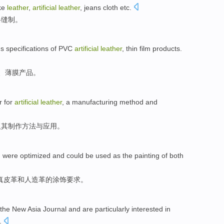
ke
leather
,
artificial
leather
,
jeans
cloth
etc
.
料
缝制。
us
specifications
of
PVC
artificial
leather
,
thin film
products
.
、
薄膜
产品
。
r
for
artificial
leather
, a
manufacturing
method
and
及其
制作
方法
与
应用。
h
were optimized and could be used as the painting
of
both
真皮革
和
人造革的涂饰要求。
the
New
Asia
Journal
and are
particularly
interested
in
.