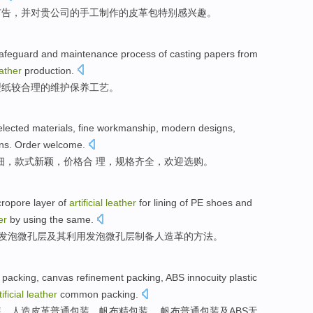
广告
，
并
对贵公司的
手工
制作的
皮革
包
特别
感
兴趣。
afeguard
and maintenance
process
of casting
papers
from
ather
production
.
型
纸
较合理
的
维护
保养
工艺
。
lected materials
,
fine workmanship
,
modern designs
,
ons
.
Order welcome
.
细
，
款式
新颖，
价格
合 理，规格
齐全
，欢迎选购。
cropore
layer
of
artificial
leather
for
lining
of
PE
shoes
and
er
by
using
the same.
发泡
微
孔
层
及其利用发泡微孔层
制备
人造革的
方法
。
packing
,
canvas
refinement packing,
ABS
innocuity
plastic
tificial
leather
common packing.
装、人造皮革
普通
包装、
帆布
精包装、 帆布普通包装
及ABS
无