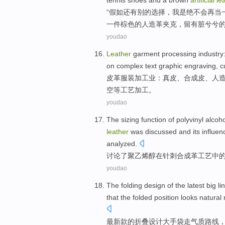
tennis shoes
and
a
brown
artificial
le
“
假如
还有
别的选择，
我
是
绝不会
再当
一件
棕色
的
人造革
夹克，留有脏兮兮
youdao
Leather
garment
processing
industry:
on
complex
text
graphic
engraving
,
c
皮革
服装
加工业
：
真皮
、
合成
皮
、
人
空
等
工艺
加工。
youdao
The
sizing
function
of
polyvinyl
alcoho
leather
was
discussed
and
its
influen
analyzed
.
讨论了
聚乙烯醇
在
针刺
合成革
工艺
中
youdao
The
folding
design
of
the
latest
big
li
that the
folded
position
looks
natural
最新款
的
折叠
设计
大
手袋
走
气质路线