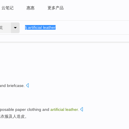
云笔记
惠惠
更多产品
英
nd briefcase.
sposable
paper
clothing
and
artificial
leather
.
纸
衣服
及
人造
皮
。