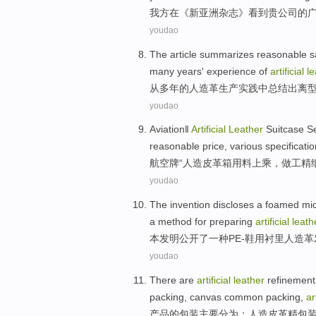
我方
在
《
新
亚洲
杂志
》
看到
贵
公司的
youdao
The
article summarizes
reasonable
s
many years'
experience
of
artificial
le
从
多年
的
人造革
生产
实践
中
总结
出离
youdao
Aviation
‖
Artificial
Leather
Suitcase
Se
reasonable
price
,
various specificati
航空
牌“
人造
皮革
箱
用料
上乘，做工
精
youdao
The invention
discloses
a
foamed
mi
a
method
for preparing
artificial
leath
本
发明
公开
了一种
PE-
鞋
用
衬里
人造革
youdao
There are
artificial
leather
refinement
packing, canvas
common
packing,
ar
产品的
包装
主要分为：
人造
皮革
精
包