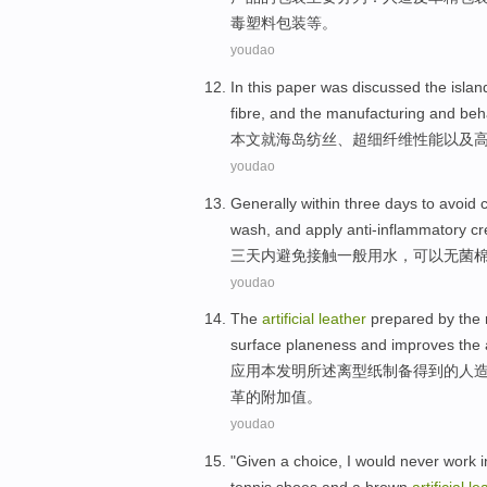
毒
塑料
包装等。
youdao
In this paper
was
discussed
the
islan
fibre
, and the
manufacturing
and
beh
本文
就
海岛
纺丝
、
超细
纤维
性能
以及
youdao
Generally
within
three
days
to
avoid
wash
,
and
apply
anti-inflammatory
c
三
天
内
避免
接触
一般
用水
，
可以
无菌
youdao
The
artificial
leather
prepared
by the 
surface
planeness
and
improves
the
应用本发明所述离型纸制
备
得到
的
人
革
的
附加值
。
youdao
"
Given
a choice
,
I
would never work
i