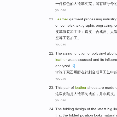
一件
棕色
的
人造革
夹克，留有脏兮兮
youdao
Leather
garment
processing
industry:
on
complex
text
graphic
engraving
,
c
皮革
服装
加工业
：
真皮
、
合成
皮
、
人
空
等
工艺
加工。
youdao
The
sizing
function
of
polyvinyl
alcoho
leather
was
discussed
and
its
influen
analyzed
.
讨论了
聚乙烯醇
在
针刺
合成革
工艺
中
youdao
This
pair of
leather
shoes
are
made
o
这
双
皮鞋
是
人造革
制成
的
，
并非
真皮
youdao
The
folding
design
of
the
latest
big
li
that the
folded
position
looks
natural