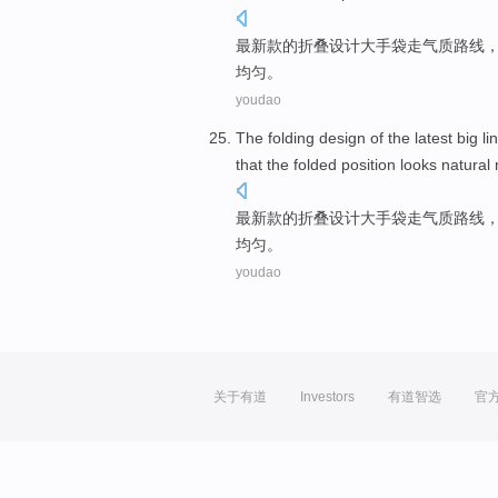
最新款
的
折叠
设计
大
手袋
走
气质路线
均匀
。
youdao
The
folding
design
of
the
latest
big
li
that the
folded
position
looks
natural
最新款
的
折叠
设计
大
手袋
走
气质路线
均匀
。
youdao
关于有道
Investors
有道智选
官