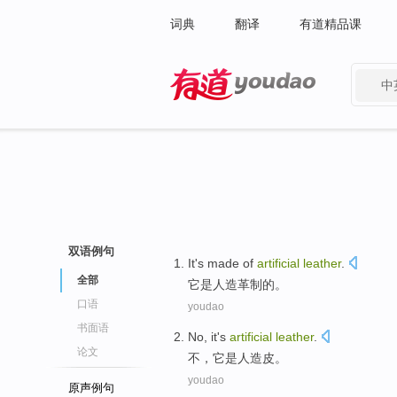
词典
翻译
有道精品课
中
有道 - 网易旗下搜索
双语例句
It
's
made
of
artificial
leather
.
全部
它
是
人造革制
的
。
口语
youdao
书面语
No
,
it
's
artificial
leather
.
论文
不
，
它
是
人造
皮
。
youdao
原声例句