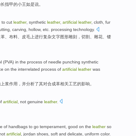
的长指甲的
小王
如是说。
 to cut
leather
,
synthetic
leather
,
artificial
leather
,
cloth
,
fur
utting
,
carving
,
hollow
,
etc.
processing
technology.
造革
、
布料
、
皮毛
上进行
复杂
文字
图形
雕刻
，
切割
、
雕花
、
镂
l (PVA)
in
the
process
of needle
punching synthetic
ce
on
the
interrelated
process
of
artificial
leather
was
的
上浆
作用
，
并
分析了
其
对
合成革
相关
工艺
的
影响
。
f
artificial
,
not
genuine
leather
.
。
ne of
handbags
to go
temperament
,
good
on the
leather
so
not
artificial
, jordan shoes,
soft
and
delicate
,
uniform
color
.