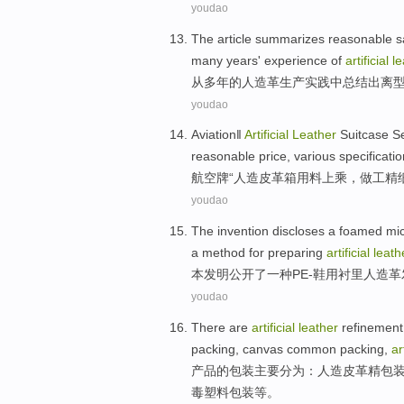
youdao
The
article summarizes
reasonable
s
many years'
experience
of
artificial
le
从
多年
的
人造革
生产
实践
中
总结
出离
youdao
Aviation
‖
Artificial
Leather
Suitcase
Se
reasonable
price
,
various specificati
航空
牌“
人造
皮革
箱
用料
上乘，做工
精
youdao
The invention
discloses
a
foamed
mi
a
method
for preparing
artificial
leath
本
发明
公开
了一种
PE-
鞋
用
衬里
人造革
youdao
There are
artificial
leather
refinement
packing, canvas
common
packing,
ar
产品的
包装
主要分为：
人造
皮革
精
包
毒
塑料
包装等。