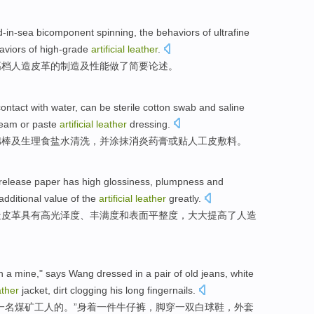
d-in-sea
bicomponent spinning
, the behaviors
of
ultrafine
aviors
of
high-grade
artificial
leather
.
高档
人造
皮革
的
制造
及
性能做了简要
论述
。
contact
with water
,
can be
sterile
cotton swab
and
saline
ream
or
paste
artificial
leather
dressing
.
棉
棒
及
生理食盐水
清洗
，
并
涂抹
消炎
药膏
或
贴
人工
皮
敷料
。
release paper
has
high
glossiness
,
plumpness
and
additional value
of the
artificial
leather
greatly
.
造
皮革
具有
高
光泽度
、
丰满
度
和
表面
平整度
，大大
提高
了
人造
n
a
mine
," says
Wang
dressed in
a
pair of
old jeans
, white
ather
jacket, dirt clogging
his
long
fingernails
.
一
名
煤矿
工人的。”
身着
一件
牛仔裤
，脚穿一双
白
球鞋
，
外套