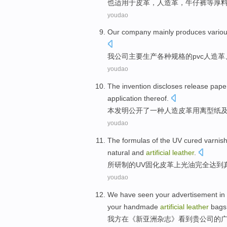
也
适用
于
皮革
，
人造革
，
牛仔裤
等
厚
youdao
Our
company
mainly
produces
vario
我
公司
主要
生产
各种
规格
的
pvc
人造革
youdao
The invention
discloses
release
pape
application
thereof
.
本
发明公开
了一种
人造
皮革用离型
纸
youdao
The formulas
of
the
UV
cured
varnis
natural and
artificial
leather
.
所研制
的
UV
固化
皮革上光
油完全
达到
youdao
We have
seen
your
advertisement
in
your
handmade
artificial
leather
bags
我方
在
《
新
亚洲
杂志
》
看到
贵
公司的