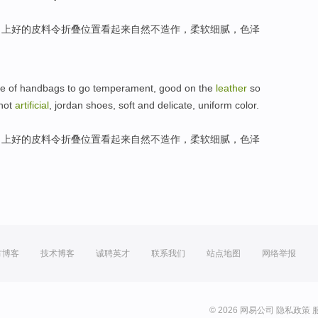
，
上
好的
皮料
令
折叠
位置
看起来
自然
不
造作
，
柔软
细腻
，
色泽
ne of
handbags
to go
temperament
,
good
on the
leather
so
not
artificial
, jordan shoes,
soft
and
delicate
,
uniform
color
.
，
上
好的
皮料
令
折叠
位置
看起来
自然
不
造作
，
柔软
细腻
，
色泽
方博客
技术博客
诚聘英才
联系我们
站点地图
网络举报
© 2026 网易公司
隐私政策