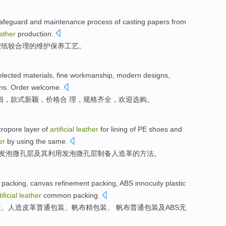
afeguard
and maintenance
process
of casting
papers
from
ather
production
.
型
纸
较合理
的
维护
保养
工艺
。
lected materials
,
fine workmanship
,
modern designs
,
ons
.
Order welcome
.
细
，
款式
新颖，
价格
合 理，规格
齐全
，欢迎选购。
cropore
layer
of
artificial
leather
for
lining
of
PE
shoes
and
er
by
using
the same.
发泡
微
孔
层
及其利用发泡微孔层
制备
人造革的
方法
。
packing
,
canvas
refinement packing,
ABS
innocuity
plastic
tificial
leather
common packing.
装、人造皮革
普通
包装、
帆布
精包装、 帆布普通包装
及ABS
无