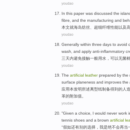
youdao
In this paper
was
discussed
the
islan
fibre
, and the
manufacturing
and
beh
本文
就
海岛
纺丝
、
超细
纤维
性能
以及
youdao
Generally
within
three
days
to
avoid
wash
,
and
apply
anti-inflammatory
c
三
天
内
避免
接触
一般
用水
，
可以
无菌
youdao
The
artificial
leather
prepared
by the 
surface
planeness
and
improves
the
应用本发明所述离型纸制
备
得到
的
人
革
的
附加值
。
youdao
"
Given
a choice
,
I
would never work
i
tennis shoes
and
a
brown
artificial
le
“
假如
还有
别的选择，
我
是
绝不会
再当