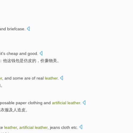
nd briefcase.
,
it
's
cheap
and good.
例：他这钱包是仿皮的，价廉物美。
er
, and some
are
of real
leather
.
的。
sposable
paper
clothing
and
artificial
leather
.
纸
衣服
及
人造
皮
。
ke
leather
,
artificial
leather
,
jeans
cloth
etc
.