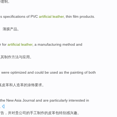
料
缝制。
us
specifications
of
PVC
artificial
leather
,
thin film
products
.
、
薄膜
产品
。
r
for
artificial
leather
, a
manufacturing
method
and
及其
制作
方法
与
应用。
h
were optimized and could be used as the painting
of
both
真皮革
和
人造革的涂饰要求。
the
New
Asia
Journal
and are
particularly
interested
in
.
广告
，
并
对贵公司的
手工
制作的
皮革
包
特别
感
兴趣。