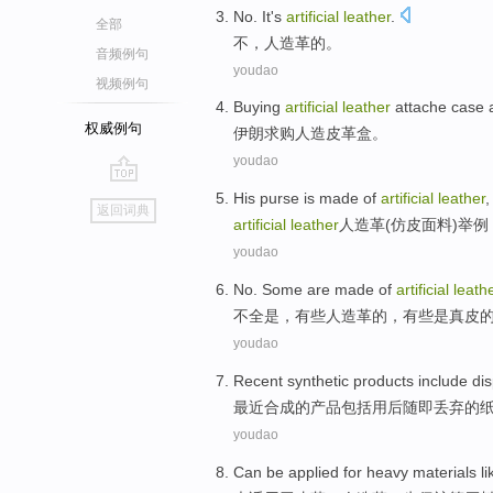
No
.
It's
artificial
leather
.
全部
不
，
人造革
的。
音频例句
youdao
视频例句
Buying
artificial
leather
attache
case
a
权威例句
伊朗求购
人造
皮革
盒
。
youdao
go
His purse
is made
of
artificial
leather
返回词典
top
artificial
leather
人造革
(仿皮面料)举
youdao
No
.
Some
are made
of
artificial
leath
不
全
是
，
有些
人造革
的
，有些是
真皮
youdao
Recent
synthetic
products
include
di
最近
合成
的
产品
包括
用后随即丢弃
的
youdao
Can
be applied for
heavy
materials
li