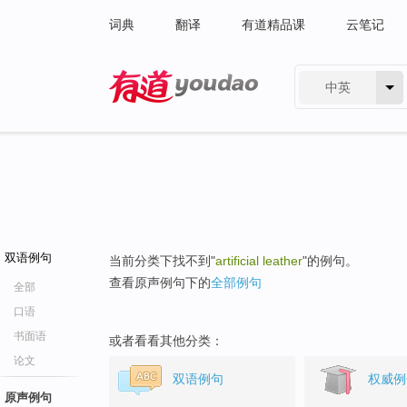
词典
翻译
有道精品课
云笔记
中英
有道 - 网易旗下搜索
双语例句
当前分类下找不到"
artificial leather
"的例句。
查看原声例句下的
全部例句
全部
口语
书面语
或者看看其他分类：
论文
双语例句
权威例
原声例句