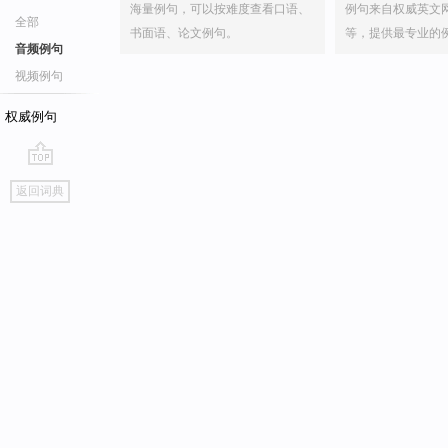
海量例句，可以按难度查看口语、
例句来自权威英文
全部
书面语、论文例句。
等，提供最专业的
音频例句
视频例句
权威例句
go
返回词典
top