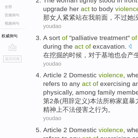
The
woman
tightly
stood
in
fron
全部
upgrade her
act
to
body
violenc
音频例句
那
女人
紧紧
站
在
我
前面
，
不过
她
视频例句
youdao
权威例句
A sort
of
"
palliative
treatment"
of
during the
act
of
excavation.
在
挖掘
的
时候，
对于
基地
也会产生
go
返回词典
top
youdao
Article 2
Domestic
violence
, wh
refers to any
act
of
exercising
a
physically
,
among
family
membe
第2
条(
用
辞定义)
本法
所称
家庭
暴
精神
上
不法侵害之行为
。
youdao
Article 2
Domestic
violence
, wh