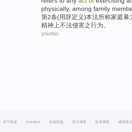
refers to any
act
of
exercising
a
physically
,
among
family
membe
第2
条(
用
辞定义)
本法
所称
家庭
暴
精神
上
不法侵害之行为
。
youdao
关于有道
Investors
有道智选
官方博客
技术博客
诚聘英