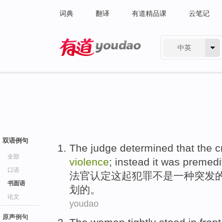
词典
翻译
有道精品课
云笔记
中英
有道 - 网易旗下搜索
双语例句
The judge
determined that
the c
全部
violence
;
instead
it
was premedi
口语
法官
认定
这起
犯罪
不是
一种
突发
书面语
划的。
论文
youdao
原声例句