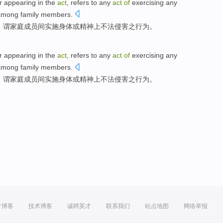
r appearing
in
the
act
, refers to any
act
of
exercising
any
among
family
members
.
，谓
家庭
成员
间
实施
身体
或
精神
上
不法侵害之行为
。
r appearing
in
the
act
, refers to any
act
of
exercising
any
among
family
members
.
，谓
家庭
成员
间
实施
身体
或
精神
上
不法侵害之行为
。
方博客
技术博客
诚聘英才
联系我们
站点地图
网络举报