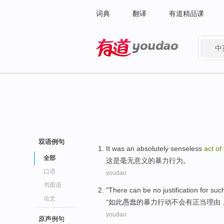
词典
翻译
有道精品课
中
有道 - 网易旗下搜索
双语例句
It
was
an absolutely senseless
act
of
全部
这
是
毫无
意义
的
暴力行为
。
口语
youdao
书面语
"
There
can be no
justification
for
suc
论文
“
如此
愚蠢
的
暴力行动
不会
有
正当
理由
youdao
原声例句