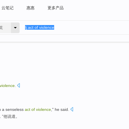
云笔记
惠惠
更多产品
英
violence
.
h
a senseless
act
of
violence
,"
he
said
.
，”
他
说道。