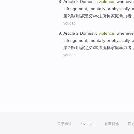
Article 2
Domestic
violence
, wheneve
infringement
,
mentally
or
physically
,
第2
条(
用
辞定义)
本法
所称
家庭
暴力
者
youdao
Article 2
Domestic
violence
, wheneve
infringement
,
mentally
or
physically
,
第2
条(
用
辞定义)
本法
所称
家庭
暴力
者
youdao
关于有道
Investors
有道智选
官