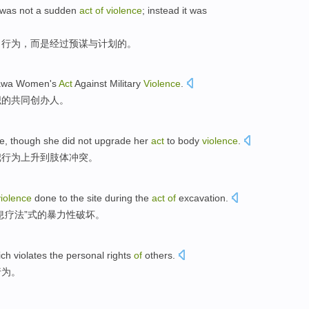
was not
a
sudden
act
of
violence
;
instead
it
was
力行为
，
而是
经过
预谋
与
计划的。
awa
Women's
Act
Against
Military
Violence
.
织
的
共同
创办人。
e
,
though
she
did not
upgrade her
act
to
body
violence
.
把
行为上升
到
肢体
冲突。
violence
done to the
site
during the
act
of
excavation.
息
疗法”式的暴力性破坏。
ich
violates
the
personal
rights
of
others
.
行为
。