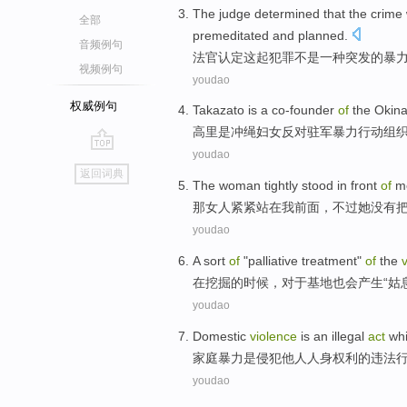
The judge
determined that
the crime
全部
premeditated
and
planned
.
音频例句
法官
认定
这起
犯罪
不是
一种
突发
的
暴
视频例句
youdao
权威例句
Takazato
is
a co-founder
of
the
Okin
高里
是
冲绳
妇女
反对
驻军
暴力行动组
youdao
go
返回词典
top
The
woman
tightly
stood
in
front
of
m
那
女人
紧紧
站
在
我
前面
，
不过
她
没有
youdao
A sort
of
"
palliative
treatment"
of
the
在
挖掘
的
时候，
对于
基地
也会产生“
姑
youdao
Domestic
violence
is
an
illegal
act
wh
家庭
暴力
是
侵犯
他人
人身
权利
的
违法
youdao