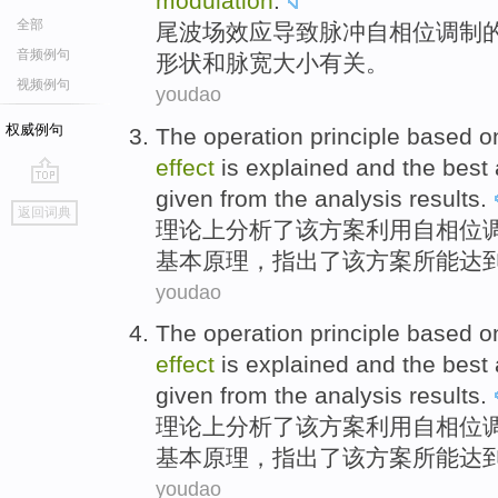
modulation
.
全部
尾
波场
效应
导致
脉冲
自
相位
调制
音频例句
形状
和
脉宽大
小有关。
视频例句
youdao
权威例句
The
operation
principle
based 
effect
is explained and the
best
given from
the
analysis results.
go
返回词典
top
理论上
分析
了该方案
利用
自相位
基本原理
，指出了
该
方案所能
达
youdao
The
operation
principle
based 
effect
is explained and the
best
given from
the
analysis results.
理论上
分析
了该方案
利用
自相位
基本原理
，指出了
该
方案所能
达
youdao