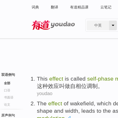
词典
翻译
有道精品课
云笔记
中英
有道 - 网易旗下搜索
双语例句
This
effect
is called
self-phase
m
全部
这种
效应
叫做
自相位
调制
。
口语
youdao
书面语
The
effect
of
wakefield
,
which
de
论文
shape
and
width
,
leads to
the
a
原声例句