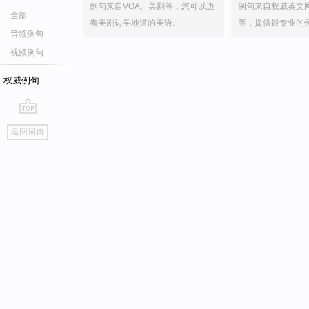
例句来自VOA、美剧等，您可以边
例句来自权威英文
全部
看美剧边学地道的美语。
等，提供最专业的
音频例句
视频例句
权威例句
go
返回词典
top