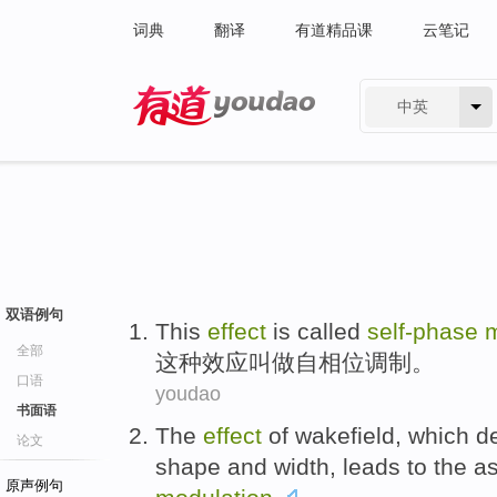
词典
翻译
有道精品课
云笔记
中英
有道 - 网易旗下搜索
双语例句
This
effect
is called
self-phase
m
全部
这种
效应
叫做
自相位
调制
。
口语
youdao
书面语
The
effect
of
wakefield
,
which
de
论文
shape
and
width
,
leads to
the
a
原声例句