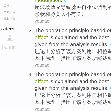
modulation
.
全部
尾
波场
效应
导致
脉冲
自
相位
调制
音频例句
形状
和
脉宽大
小有关。
视频例句
youdao
权威例句
The
operation
principle
based 
effect
is explained and the
best
given from
the
analysis results.
go
返回词典
top
理论上
分析
了该方案
利用
自相位
基本原理
，指出了
该
方案所能
达
youdao
The
operation
principle
based 
effect
is explained and the
best
given from
the
analysis results.
理论上
分析
了该方案
利用
自相位
基本原理
，指出了
该
方案所能
达
youdao