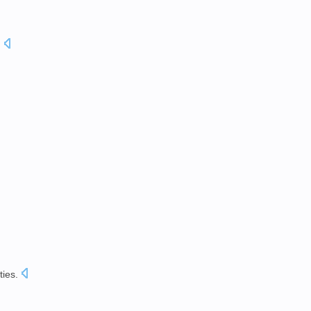
.
ties
.