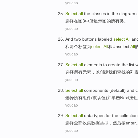
youdao
Select
all
the
classes
in
the
diagram
选择
在
图
3中
所显示图
的
所有
类
。
youdao
And
two
buttons
labeled
select
All
an
和
两个
标签
为
select
All
和
Unselect
All
youdao
Select
all
elements
to
create
the
list
选择
所有
元素
，
以
创建
我们
查找
的
列
youdao
Select
all
components
(
default
)
and
c
选择
所有
组件
(
默认值
)
并
单击
Next
按钮
youdao
Select
all
data
types
for the
collection
选择
全部
收集
数据
类型
，
然后
按
enter
youdao