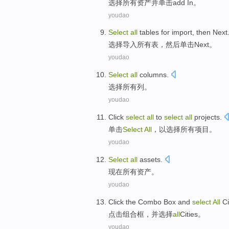
选择
所有
资产
并
单击
add
In。
youdao
Select
all
tables
for import
,
then
Next
选择
导入
所有
表
，
然后
单击Next
。
youdao
Select
all
columns
.
选择
所有
列
。
youdao
Click
select
all
to
select
all
projects
.
单击
Select
All
，
以
选择
所有
项目
。
youdao
Select
all
assets
.
现在
所有
资产
。
youdao
Click the
Combo
Box
and
select
All
Ci
点击
组合
框
，
并
选择
all
Cities
。
youdao