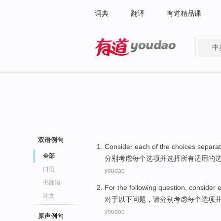
词典
翻译
有道精品课
中
有道 - 网易旗下搜索
双语例句
Consider
each
of the choices
separat
全部
分别
考虑
每个
选项
并
选择
所有
适用
的
口语
youdao
书面语
For
the following
question
,
consider
论文
对于
以下
问题
，请
分别
考虑
每个
选项
youdao
原声例句