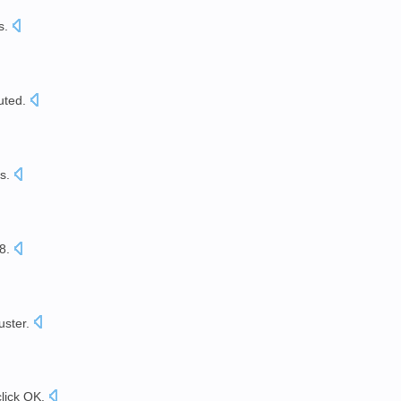
s
.
uted
.
s.
8
.
uster
.
click
OK
.