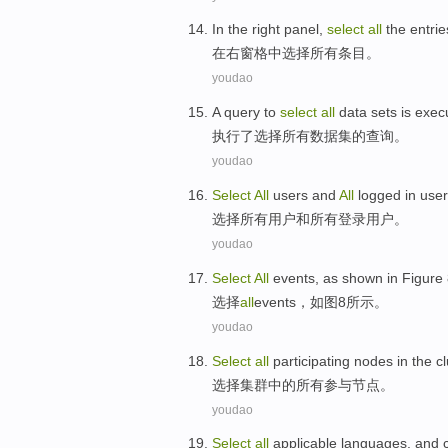
In
the right
panel
,
select
all
the
entrie
在
右
窗格
中
选择
所有
条目
。
youdao
A
query
to
select
all
data
sets
is
exec
执行
了
选择
所有
数据
集
的
查询
。
youdao
Select
All
users
and
All
logged in
user
选择
所有
用户
和
所有
登录
用户。
youdao
Select
All
events
,
as shown in Figure
选择
all
events
，
如图
8所示。
youdao
Select
all
participating
nodes
in the
cl
选择
集群
中的
所有
参与
节点
。
youdao
Select
all
applicable
languages
,
and