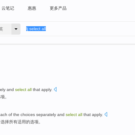
云笔记
惠惠
更多产品
英
ely
and
select
all
that
apply
.
选项。
each
of the
choices
separately
and
select
all
that
apply
.
并
选择
所有
适用
的
选项。