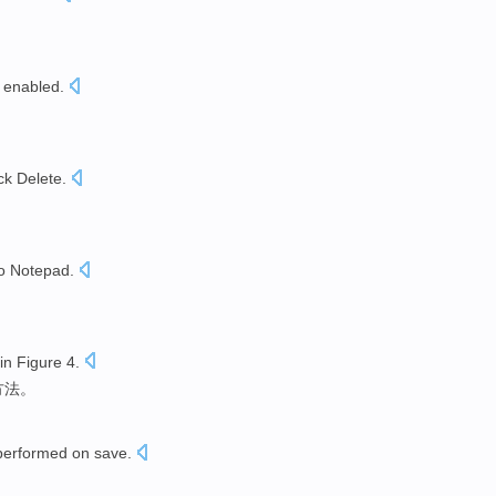
。
enabled
.
ick
Delete
.
。
to
Notepad
.
in
Figure
4
.
方法
。
performed
on
save
.