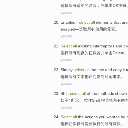
选择
所有
适用
的
语言
，
并
单击
OK按钮
youdao
Enabled
-
select
all
elements
that are
enabled
—
选取
所有
启用
的
元素
。
youdao
Select
all
existing
interceptors
and
cl
选择
所有
现存
的
拦截器
并
单击
Delete
youdao
Simply
select
all
the
text
and copy
it 
选择
所有
文本
把
它们
复制
到
记事本。
youdao
Shift-
select
all
of the
methods
shown 
如
图
4
所
示
， 按住
Shift
键选择
所有
的
youdao
Select
all
the
actions
you
want to be
选择
在
保存
时
需要
执行
的
所有
操作
。