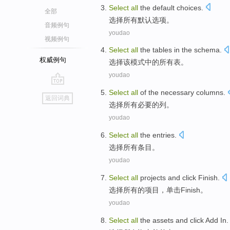
Select
all
the default
choices
.
全部
选择
所有
默认
选项
。
音频例句
youdao
视频例句
Select
all
the
tables
in
the
schema
.
权威例句
选择
该
模式
中的
所有
表
。
youdao
go
Select
all
of the
necessary
columns
.
返回词典
top
选择
所有
必要
的
列
。
youdao
Select
all
the
entries
.
选择
所有
条目
。
youdao
Select
all
projects
and
click
Finish
.
选择
所有
的
项目
，
单击
Finish
。
youdao
Select
all
the
assets
and
click
Add
In.