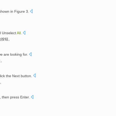
shown
in Figure
3
.
d
Unselect
All
.
的按钮。
we
are
looking for
.
表
。
lick the
Next
button
.
。
,
then
press Enter
.
。