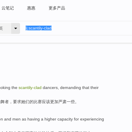
云笔记
惠惠
更多产品
英
oking the
scantily-clad
dancers
,
demanding that
their
的
舞者
，
要求
她们
的
比赛
应该
更加
严肃一些
。
en
and
men
as
having a
higher
capacity
for
experiencing