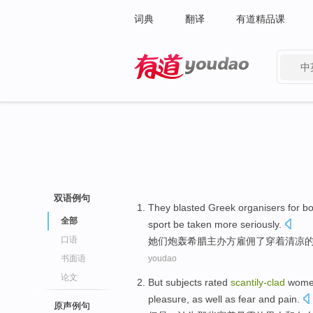
词典
翻译
有道精品课
中
有道 - 网易旗下搜索
双语例句
They
blasted
Greek
organisers
for
bo
全部
sport
be taken
more
seriously
.
口语
她们
炮轰
希腊
主办方雇佣
了
穿着清凉
书面语
youdao
论文
But
subjects
rated
scantily-clad
wom
pleasure
, as well as
fear
and
pain
.
原声例句