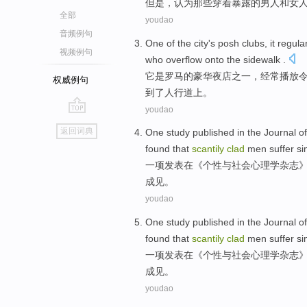
但是
，
认为
那些穿着暴露的
男人
和
女
全部
youdao
音频例句
One
of
the city
's
posh
clubs
,
it
regular
视频例句
who overflow onto
the sidewalk
.
它
是罗马
的
豪华
夜店之一
，
经常
播放
权威例句
到了
人行道
上。
youdao
go
返回词典
One
study
published
in
the
Journal
o
top
found that
scantily
clad
men
suffer
si
一
项
发表
在
《
个性
与
社会
心理学
杂志
成见。
youdao
One
study
published
in
the
Journal
o
found that
scantily
clad
men
suffer
si
一
项
发表
在
《
个性
与
社会
心理学
杂志
成见。
youdao