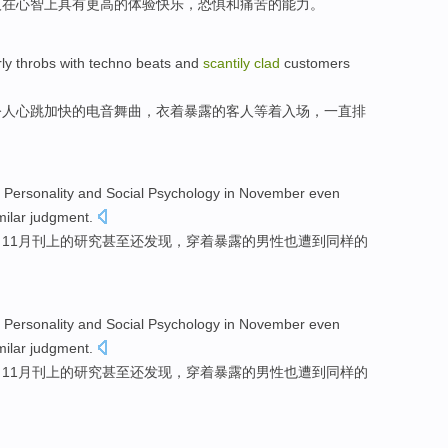
人
在
心智
上
具有
更高
的
体验
快乐
，
恐惧
和
痛苦
的
能力
。
ly
throbs with
techno
beats
and
scantily
clad
customers
令人
心跳
加快
的
电音
舞曲
，
衣着
暴露的
客人
等着
入场
，一直排
f
Personality
and
Social
Psychology
in
November
even
milar
judgment.
》
11
月刊上的研究
甚至还
发现
，
穿着
暴露的
男性
也
遭到
同样的
f
Personality
and
Social
Psychology
in
November
even
milar
judgment.
》
11
月刊上的研究
甚至还
发现
，
穿着
暴露的
男性
也
遭到
同样的