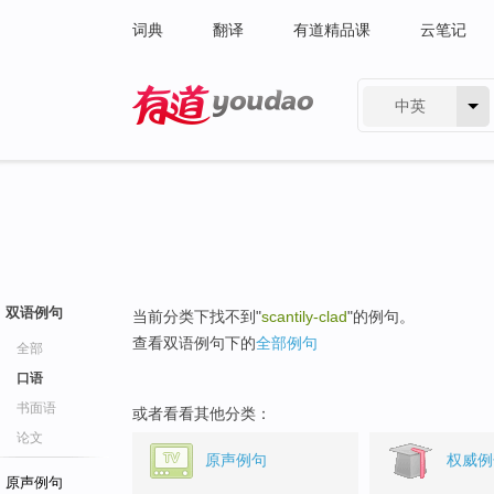
词典
翻译
有道精品课
云笔记
中英
有道 - 网易旗下搜索
双语例句
当前分类下找不到"
scantily-clad
"的例句。
查看双语例句下的
全部例句
全部
口语
书面语
或者看看其他分类：
论文
原声例句
权威例
原声例句