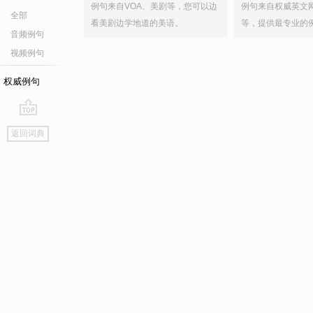
例句来自VOA、美剧等，您可以边
例句来自权威英文
全部
看美剧边学地道的美语。
等，提供最专业的
音频例句
视频例句
权威例句
go
返回词典
top