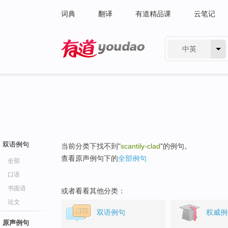
词典
翻译
有道精品课
云笔记
中英
有道 - 网易旗下搜索
双语例句
当前分类下找不到"
scantily-clad
"的例句。
查看原声例句下的
全部例句
全部
口语
书面语
或者看看其他分类：
论文
双语例句
权威例
原声例句