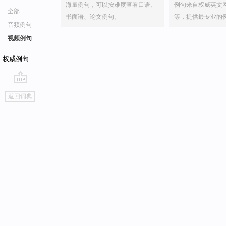
海量例句，可以按难度查看口语、
例句来自权威英文
全部
书面语、论文例句。
等，提供最专业的
音频例句
视频例句
权威例句
go
返回词典
top