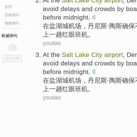
At
the
Salt
Lake
City
airport
, De
全部
avoid
delays
and
crowds
by
boa
音频例句
before
midnight
.
视频例句
在
盐湖城
机场
，丹尼斯·
陶斯
确保
上
一
趟红眼
班机
。
权威例句
youdao
At
the
Salt
Lake
City
airport
, De
go
返回词典
top
avoid
delays
and
crowds
by
boa
before
midnight
.
在
盐湖城
机场
，丹尼斯·
陶斯
确保
上
一
趟红眼
班机
。
youdao