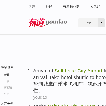
词典
翻译
有道精品课
云笔记
中英
有道 - 网易旗下搜索
双语例句
Arrival
at
Salt
Lake
City
Airport
f
全部
arrival,
take
hotel
shuttle to hot
口语
盐湖城
鹰门
乘坐
飞机前往
犹他州
书面语
住
。
论文
youdao
原声例句