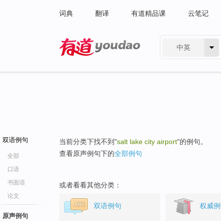
词典
翻译
有道精品课
云笔记
中英
有道 - 网易旗下搜索
双语例句
当前分类下找不到"
salt lake city airport
"的例句。
查看原声例句下的
全部例句
全部
口语
书面语
或者看看其他分类：
论文
双语例句
权威例
原声例句