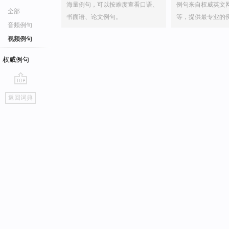
海量例句，可以按难度查看口语、
例句来自权威英文
全部
书面语、论文例句。
等，提供最专业的
音频例句
视频例句
权威例句
go
返回词典
top