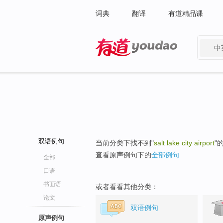
词典
翻译
有道精品课
中
有道 - 网易旗下搜索
双语例句
当前分类下找不到"
salt lake city airport
"
查看原声例句下的
全部例句
全部
口语
书面语
或者看看其他分类：
论文
双语例句
原声例句