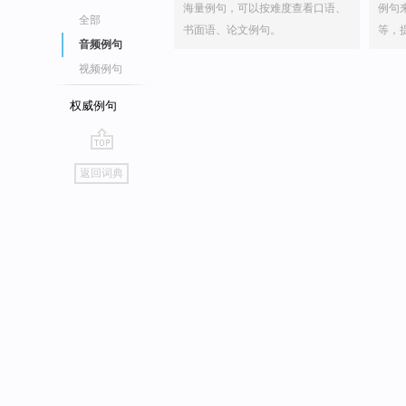
海量例句，可以按难度查看口语、
例句
全部
书面语、论文例句。
等，
音频例句
视频例句
权威例句
go
返回词典
top