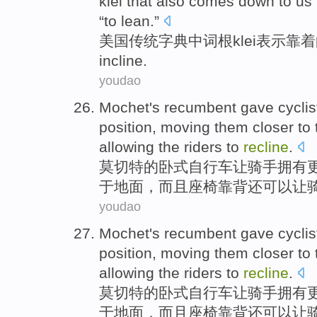
klei
that also
comes
down to us
“to lean.”
美国
传统
字典
中
词根
klei表示
incline
.
youdao
Mochet
's recumbent gave
cyclis
position
,
moving
them closer
to
allowing
the
riders
to
recline
.
莫
切特的卧式
自行车让骑手
拥有
于
地面
，而且
座椅
靠背还
可以
让
youdao
Mochet
's recumbent gave
cyclis
position
,
moving
them closer
to
allowing
the
riders
to
recline
.
莫
切特的卧式
自行车让骑手
拥有
于
地面
，而且
座椅
靠背还
可以
让