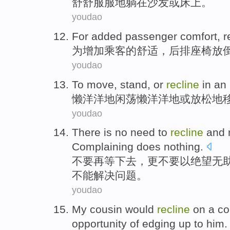
舒舒服服
地躺
在
沙发
或
床上。
youdao
For
added
passenger
comfort
,
r
为
增加
乘客
的
舒适
，
后排
座椅
放
youdao
To
move
,
stand
,
or
recline
in an
懒洋洋地闲荡懒洋洋地
或
放松
地
youdao
There is
no need
to
recline
and 
Complaining
does
nothing.
不要
再等下去，更不要
以
绝望
无
不能解决问题。
youdao
My
cousin
would
recline
on
a
co
opportunity
of edging up to
him
.