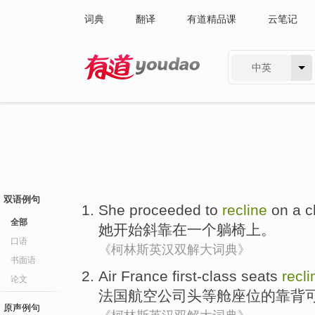
词典
翻译
有道精品课
云笔记
中英
有道 - 网易旗下搜索
双语例句
She
proceeded to
recline
on
a
c
全部
她
开始
斜
靠
在
一个
躺椅
上。
口语
《柯林斯英汉双解大词典》
书面语
Air
France
first-class
seats
recli
论文
法国
航空
公司头等舱
座位
的
靠背
原声例句