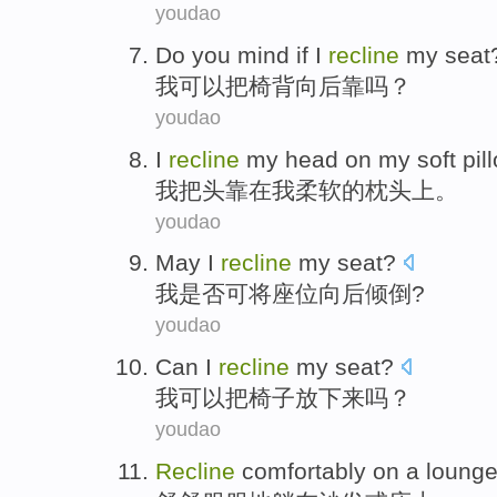
youdao
Do you mind if
I
recline
my seat
我
可以把椅背向后靠
吗？
youdao
I
recline
my head
on
my
soft
pil
我
把头
靠
在
我
柔软
的
枕头上
。
youdao
May
I
recline
my seat
?
我
是否
可
将
座位
向后
倾倒?
youdao
Can
I
recline
my
seat
?
我
可以
把
椅子
放下
来吗？
youdao
Recline
comfortably
on
a loung