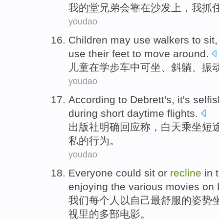
我
的
堂兄弟
会
靠
在
沙发上
，
我
抓
youdao
Children
may use walkers
to
sit
use
their feet
to
move
around
.
儿童
在
学步车
中可
坐
、
斜躺
、振
youdao
According
to Debrett
's, it
's
selfi
during
short daytime
flights
.
出版社明确
回应
称，
白天
乘坐短
私
的行为。
youdao
Everyone
could
sit
or
recline
in
enjoying
the various
movies
on
我们每个人
以自己
最
舒服
的姿势
视里
的
多
部电影
。