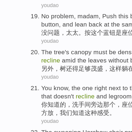
youdao
No problem
,
madam
,
Push
this
button, and lean back
at the sa
没问题
，
太太
。
按
这个
蓝
钮
是
座
youdao
The
tree
's canopy
must
be den
recline
amid the
leaves
without
另外，
树
还
得
足够
茂盛
，这样
躺
youdao
You
know
, the one
right next to
t
that
doesn
't
recline
and legroom
你
知道
的，
洗手间
旁边
那个
，
座
方放，我们知道这种感受。
youdao