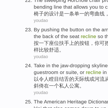
The
sweeping Horchow chair pro
bending
line
that
allows
you
to
c
椅子
的
设计
是
一
条
单一
的
弯曲
线
youdao
By pushing
the
button
on the a
the
back
of the
seat
recline
so th
按
一下
座位
扶手上
的
按钮
，
你
可
样
比较
舒适
。
youdao
Take in the
jaw-dropping
skyline
guestroom
or
suite,
or
recline
in
以
令人瞠目结舌
的
天际线
或
河流
斜倚
在
一个
私人
公寓。
youdao
The American
Heritage
Dictiona