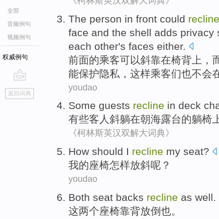
《柯林斯英汉双解大词典》
全部
The
person
in
front
could
reclin
音频例句
face
and the shell
adds
privacy
视频例句
each other
's faces
either.
权威例句
前面
的
乘客
可以
斜
靠
在
椅背上，
能
保护隐私
，
这样
乘客
们也
不会
youdao
go
返回词典
top
Some
guests
recline
in
deck
cha
有些
客人
斜躺
在朝
海
露台
的
躺椅
《柯林斯英汉双解大词典》
How should
I
recline
my seat?
我
的座椅
怎样
放斜
呢？
youdao
Both
seat
backs
recline
as well
.
这两个
座椅
靠背
放倒也。