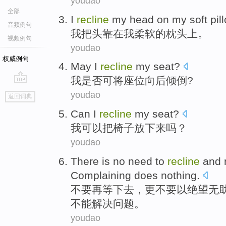
youdao
全部
I
recline
my head
on
my
soft
pil
音频例句
我
把头
靠
在
我
柔软
的
枕头上
。
视频例句
youdao
权威例句
May
I
recline
my seat
?
我
是否
可
将
座位
向后
倾倒?
go
youdao
返回词典
top
Can
I
recline
my
seat
?
我
可以
把
椅子
放下
来吗？
youdao
There is
no need
to
recline
and 
Complaining
does
nothing.
不要
再等下去，更不要
以
绝望
无
不能解决问题。
youdao