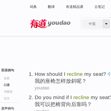
词典
翻译
有道精品课
云笔记
中英
有道 - 网易旗下搜索
双语例句
How should
I
recline
my seat?
全部
我
的座椅
怎样
放斜
呢？
口语
youdao
书面语
Do you mind if
I
recline
my seat
论文
我
可以把椅背向后靠
吗？
原声例句