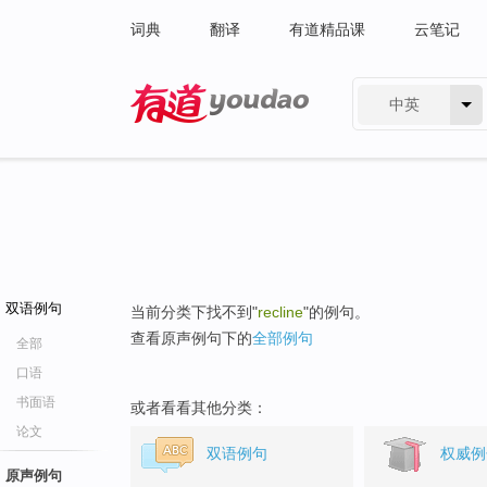
词典
翻译
有道精品课
云笔记
中英
有道 - 网易旗下搜索
双语例句
当前分类下找不到"
recline
"的例句。
查看原声例句下的
全部例句
全部
口语
书面语
或者看看其他分类：
论文
双语例句
权威例
原声例句