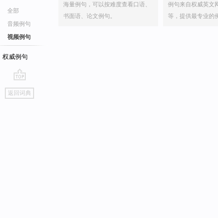
海量例句，可以按难度查看口语、
例句来自权威英文
全部
书面语、论文例句。
等，提供最专业的
音频例句
视频例句
权威例句
go
返回词典
top